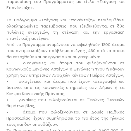
παρουσίαση του Προγράμματος με τίτλο «Στέγαση και
Επανένταξη».
Το Πρόγραμμα «Στέγαση και Επανένταξη» περιλαμβάνει
ολοκληρωμένες παρεμβάσεις, που εξειδικεύονται σε δύο
πυλώνες ενεργειών, τη στέγαση και την εργασιακή
επανένταξη αστέγων.
Από το Πρόγραμμα αναμένεται να ωφεληθούν 1200 άτομα
που αντιμετωπίζουν πρόβλημα στέγης , 480 από τα οποία
θα ενταχθούν και σε εργασία και συγκεκριμένα:
• οικογένειες και άτομα που φιλοξενούνται σε
Κοινωνικούς Ξενώνες Αστέγων ή Ξενώνες Ύπνου ή κάνουν
χρήση των υπηρεσιών Ανοιχτών Κέντρων Ημέρας Αστέγων,
• οικογένειες και άτομα που έχουν καταγραφεί ως
άστεγοι από τις κοινωνικές υπηρεσίες των Δήμων ή τα
Κέντρα Κοινωνικής Πρόνοιας,
• γυναίκες που φιλοξενούνται σε Ξενώνες Γυναικών
θυμάτων βίας,
• άτομα που φιλοξενούνται σε Δομές Παιδικής
Προστασίας, έχουν συμπληρώσει το 18ο έτος της ηλικίας
τους και δεν σπουδάζουν.
Το Πρόγραμμα, συνολικού προϋπολογισμού 9.400.000 €,