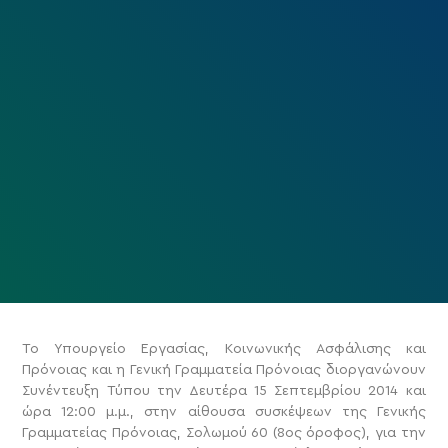
Το Υπουργείο Εργασίας, Κοινωνικής Ασφάλισης και
Πρόνοιας και η Γενική Γραμματεία Πρόνοιας διοργανώνουν
Συνέντευξη Τύπου την Δευτέρα 15 Σεπτεμβρίου 2014 και
ώρα 12:00 μ.μ., στην αίθουσα συσκέψεων της Γενικής
Γραμματείας Πρόνοιας, Σολωμού 60 (8ος όροφος), για την