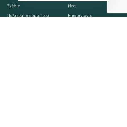
Σχέδιο
Νέα
Πολιτική Απορρήτου
Επικοινωνία
ΕΚΛΟΓΙΚΌ ΚΈΝΤΡΟ
+(30) 289 102 4800
Ηλ. ταχυδρομείο
kegkeroglou@gmail.com
NEWSLETTER