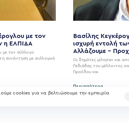
MEDIA
ΕΚΛΟΓΙΚΌ ΚΈΝΤΡΟ
έρογλου με τον
Βασίλης Κεγκέρογ
+(30) 289 102 4800
Ανακοινώσεις
ν η ΕΛΠΙΔΑ
ισχυρή εντολή τω
Νέα
Αλλάζουμε – Προ
υ με τον σύλλογο
Ηλ. ταχυδρομείο
υ
Επικοινωνία
τη συνάντηση με συλλογικό
Οι δημότες μίλησαν και απ
kegkeroglou@gmail.com
Πεδιάδας του μέλλοντος κα
Προόδου και
Περισσότερα
ούμε cookies για να βελτιώσουμε την εμπειρία