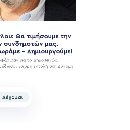
NEWSLETTER
λου: Θα τιμήσουμε την
ν συνδημοτών μας.
χωράμε – Δημιουργούμε!
οφάσισαν για το Δήμο Μινώα
ι έδωσαν ισχυρή εντολή στη Δύναμη
Δέχομαι
© 2026 | Created by
Aimark