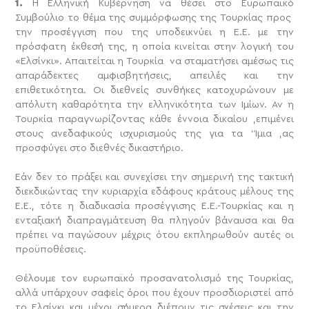
1.
Η Ελληνική Κυβέρνηση να θέσει στο Ευρωπαϊκό
Συμβούλιο το θέμα της συμμόρφωσης της Τουρκίας προς
την προσέγγιση που της υποδεικνύει η Ε.Ε. με την
πρόσφατη έκθεσή της, η οποία κινείται στην λογική του
«Ελσίνκι». Απαιτείται η Τουρκία να σταματήσει αμέσως τις
απαράδεκτες αμφισβητήσεις, απειλές και την
επιθετικότητα. Οι διεθνείς συνθήκες κατοχυρώνουν με
απόλυτη καθαρότητα την ελληνικότητα των Ιμίων. Αν η
Τουρκία παραγνωρίζοντας κάθε έννοια δικαίου ,επιμένει
στους ανεδαφικούς ισχυρισμούς της για τα ‘Ίμια ,ας
προσφύγει στο διεθνές δικαστήριο.
Εάν δεν το πράξει και συνεχίσει την σημερινή της τακτική
διεκδικώντας την κυριαρχία εδάφους κράτους μέλους της
Ε.Ε., τότε η διαδικασία προσέγγισης Ε.Ε.-Τουρκίας και η
ενταξιακή διαπραγμάτευση θα πληγούν βάναυσα και θα
πρέπει να παγώσουν μέχρις ότου εκπληρωθούν αυτές οι
προϋποθέσεις.
Θέλουμε τον ευρωπαϊκό προσανατολισμό της Τουρκίας,
αλλά υπάρχουν σαφείς όροι που έχουν προσδιοριστεί από
το Ελσίνκι και μέχρι σήμερα διέπουν τις σχέσεις και την