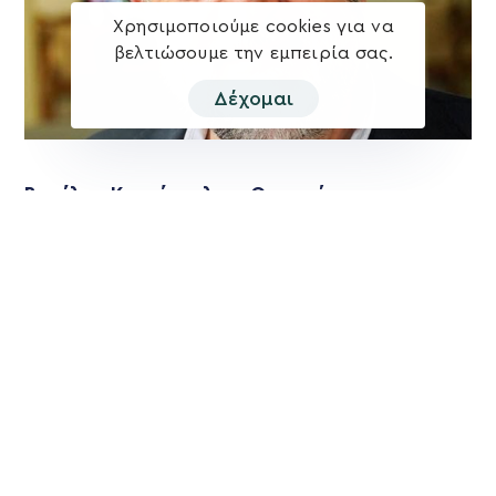
Χρησιμοποιούμε cookies για να
βελτιώσουμε την εμπειρία σας.
Δέχομαι
Βασίλης Κεγκέρογλου: Θα τιμήσουμε την
ισχυρή εντολή των συνδημοτών μας.
Αλλάζουμε – Προχωράμε – Δημιουργούμε!
Οι δημότες μίλησαν και αποφάσισαν για το Δήμο Μινώα
Πεδιάδας του μέλλοντος και έδωσαν ισχυρή εντολή στη
Δύναμη Προόδου και
Περισσότερα