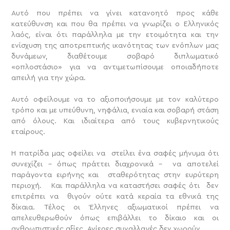
Αυτό που πρέπει να γίνει κατανοητό προς κάθε
κατεύθυνση και που θα πρέπει να γνωρίζει ο Ελληνικός
λαός, είναι ότι παράλληλα με την ετοιμότητα και την
ενίσχυση της αποτρεπτικής ικανότητας των ενόπλων μας
δυνάμεων, διαθέτουμε σοβαρό διπλωματικό
«οπλοστάσιο» για να αντιμετωπίσουμε οποιαδήποτε
απειλή για την χώρα.
Αυτό οφείλουμε να το αξιοποιήσουμε με τον καλύτερο
τρόπο και με υπεύθυνη, νηφάλια, ενιαία και σοβαρή στάση
από όλους. Και ιδιαίτερα από τους κυβερνητικούς
εταίρους.
Η πατρίδα μας οφείλει να στείλει ένα σαφές μήνυμα ότι
συνεχίζει – όπως πράττει διαχρονικά – να αποτελεί
παράγοντα ειρήνης και σταθερότητας στην ευρύτερη
περιοχή. Και παράλληλα να καταστήσει σαφές ότι δεν
επιτρέπει να θιγούν ούτε κατά κεραία τα εθνικά της
δίκαια. Τέλος οι Έλληνες αξιωματικοί πρέπει να
απελευθερωθούν όπως επιβάλλει το δίκαιο και οι
ανθρωπιστικές αξίες. Ανίερες συναλλαγές δεν χωρούν.