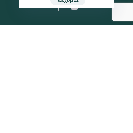
Δέχομαι
Η ΠΑΡΆΤΑΞΗ
MEDIA
Όραμα
Ανακοινώσεις
Σχέδιο
Νέα
Πολιτική Απορρήτου
Επικοινωνία
ΕΚΛΟΓΙΚΌ ΚΈΝΤΡΟ
+(30) 289 102 4800
Ηλ. ταχυδρομείο
kegkeroglou@gmail.com