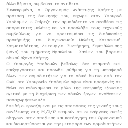
άλλα θέματα, συμβαίνει το αντίθετο.
Συγκεκριμένα, ο Οργανισμός Ανάπτυξης Κρήτης με
πρόταση της διοίκησής του, εκχωρεί στον Υπουργό
Υποδομών, κ. Σπίρτζη την αρμοδιότητα να αναθέσει τις
απαραίτητες μελέτες και να προσλάβει τους τεχνικούς
συμβούλους για να προετοιμάσει τις διαδικασίες
προκήρυξης του διαγωνισμού: Μελέτη, Κατασκευή,
Χρηματοδότηση, Λειτουργία, Συντήρηση, Εκμετάλλευσης
(μόνο) του τμήματος Ηρακλείου – Χανίων, του βόρειου
οδικού άξονα Κρήτης.
Ο Υπουργός Υποδομών βεβαίως, δεν σταματά εκεί,
επεξεργάστηκε και προωθεί ρύθμιση για τη μεταφορά
όλων των αρμοδιοτήτων για το οδικό δίκτυο από τον
ΟΑΚ, στο Υπουργείο Υποδομών αφού είναι προφανές ότι
θέλει να ενδυναμώσει το ρόλο της κεντρικής εξουσίας
σχετικά με τη διαχείριση των οδικών έργων, αναθέσεων,
παραχωρήσεων κλπ.
Επειδή οι εργαζόμενοι με τις αποφάσεις της γενικής τους
συνέλευσης στις 22/3/17 εκτιμούν ότι οι ενέργειες αυτές
οδηγούν στην απαξίωση και κατάργηση του Οργανισμού
και διαμαρτύρονται για την μεταφορά των αρμοδιοτήτων