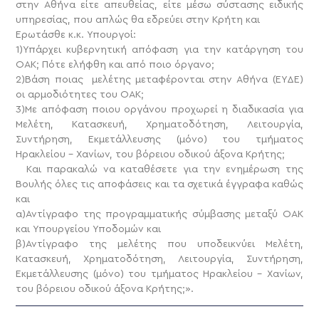
στην Αθήνα είτε απευθείας, είτε μέσω σύστασης ειδικής
υπηρεσίας, που απλώς θα εδρεύει στην Κρήτη και
Ερωτάσθε κ.κ. Υπουργοί:
1)Υπάρχει κυβερνητική απόφαση για την κατάργηση του
ΟΑΚ; Πότε ελήφθη και από ποιο όργανο;
2)Βάση ποιας μελέτης μεταφέρονται στην Αθήνα (ΕΥΔΕ)
οι αρμοδιότητες του ΟΑΚ;
3)Με απόφαση ποιου οργάνου προχωρεί η διαδικασία για
Μελέτη, Κατασκευή, Χρηματοδότηση, Λειτουργία,
Συντήρηση, Εκμετάλλευσης (μόνο) του τμήματος
Ηρακλείου – Χανίων, του βόρειου οδικού άξονα Κρήτης;
Και παρακαλώ να καταθέσετε για την ενημέρωση της
Βουλής όλες τις αποφάσεις και τα σχετικά έγγραφα καθώς
και
α)Αντίγραφο της προγραμματικής σύμβασης μεταξύ ΟΑΚ
και Υπουργείου Υποδομών και
β)Αντίγραφο της μελέτης που υποδεικνύει Μελέτη,
Κατασκευή, Χρηματοδότηση, Λειτουργία, Συντήρηση,
Εκμετάλλευσης (μόνο) του τμήματος Ηρακλείου – Χανίων,
του βόρειου οδικού άξονα Κρήτης;».