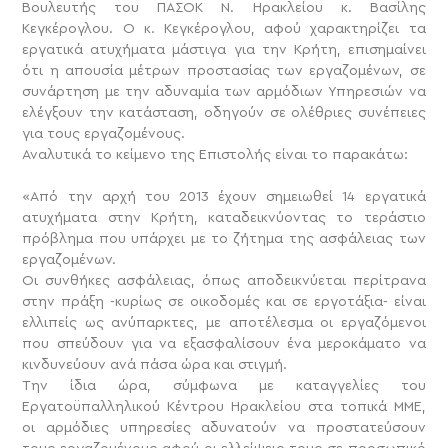
Βουλευτής του ΠΑΣΟΚ Ν. Ηρακλείου κ. Βασίλης
Κεγκέρογλου.
Ο κ. Κεγκέρογλου, αφού χαρακτηρίζει τα
εργατικά ατυχήματα μάστιγα για την Κρήτη, επισημαίνει
ότι η απουσία μέτρων προστασίας των εργαζομένων, σε
συνάρτηση με την αδυναμία των αρμόδιων Υπηρεσιών να
ελέγξουν την κατάσταση, οδηγούν σε ολέθριες συνέπειες
για τους εργαζομένους.
Αναλυτικά το κείμενο της Επιστολής είναι το παρακάτω:
«Από την αρχή του 2013 έχουν σημειωθεί 14 εργατικά
ατυχήματα στην Κρήτη, καταδεικνύοντας το τεράστιο
πρόβλημα που υπάρχει με το ζήτημα της ασφάλειας των
εργαζομένων.
Οι συνθήκες ασφάλειας, όπως αποδεικνύεται περίτρανα
στην πράξη -κυρίως σε οικοδομές και σε εργοτάξια- είναι
ελλιπείς ως ανύπαρκτες, με αποτέλεσμα οι εργαζόμενοι
που σπεύδουν για να εξασφαλίσουν ένα μεροκάματο να
κινδυνεύουν ανά πάσα ώρα και στιγμή.
Την ίδια ώρα, σύμφωνα με καταγγελίες του
Εργατοϋπαλληλικού Κέντρου Ηρακλείου στα τοπικά ΜΜΕ,
οι αρμόδιες υπηρεσίες αδυνατούν να προστατεύσουν