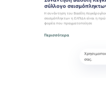
σύλλογο σεισμόπληκτω
Όραμα
Η συνάντηση του Βασίλη Κεγκέρογλο
Σχέδιο
σεισμόπληκτων η ΕΛΠΙΔΑ είναι η πρώ
φορέα που πραγματοποίησε
Πολιτική Απορρήτο
Περισσότερα
Χρησιμοποι
σας.