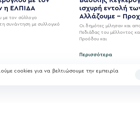
ν η ΕΛΠΙΔΑ
ισχυρή εντολή τω
+(30) 289 102 4800
Ανακοινώσεις
Αλλάζουμε – Προ
υ με τον σύλλογο
Νέα
τη συνάντηση με συλλογικό
Οι δημότες μίλησαν και απ
Ηλ. ταχυδρομείο
Πεδιάδας του μέλλοντος κα
υ
Επικοινωνία
kegkeroglou@gmail.com
Προόδου και
Περισσότερα
ούμε cookies για να βελτιώσουμε την εμπειρία