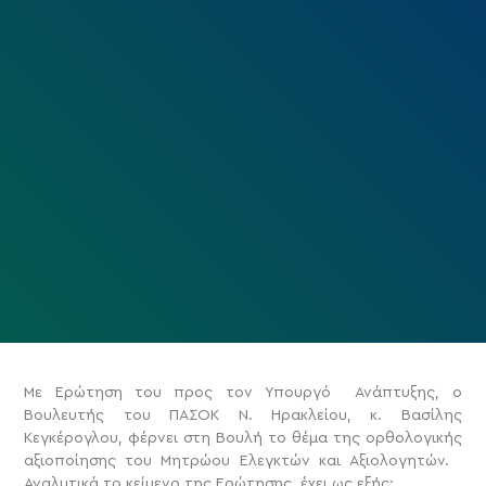
Με Ερώτηση του προς τον Υπουργό Ανάπτυξης, ο
Βουλευτής του ΠΑΣΟΚ Ν. Ηρακλείου, κ. Βασίλης
Κεγκέρογλου, φέρνει στη Βουλή το θέμα της ορθολογικής
αξιοποίησης του Μητρώου Ελεγκτών και Αξιολογητών.
Αναλυτικά το κείμενο της Ερώτησης έχει ως εξής: