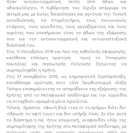
ήταν αντισυνταγματικό, εκτός από άδικο και
αδικαιολόγητο. Η Κυβέρνηση του Σύριζα απέρριψε το
αίτημά μας με έωλες δικαιολογίες και αγνόησε την Τοπική
Αυτοδιοίκηση, τα Επιμελητήρια, τους Κοινωνικούς
εταίρους, τους εργοδότες, τους εργαζόμενους και τους
αγρότες που επεσήμαναν τόσο το άδικο της εξαίρεσης
όσο και την αντισυνταγματική και αντιαναπτυξιακή
διάστασή του.
Στις 11 Οκτωβρίου 2018 και προ της καθολικής εφαρμογής,
κατέθεσα επίκαιρη ερώτηση προς το Υπουργείο
Ναυτιλίας και Νησιωτικής Πολιτικής ζητώντας να
συμπεριληφθεί η Κρήτη.
Στις 21 Δεκεμβρίου 2018, ως Δημοκρατική Συμπαράταξη,
καταθέσαμε ερώτηση στον τότε Πρωθυπουργό Αλέξη
Τσίπρα επισημαίνοντας το απαράδεκτο της εξαίρεσης της
Κρήτης από το Μεταφορικό Ισοδύναμο και την κοροϊδία
να ενταχθούν ορισμένα μόνο προϊόντα.
Τελικά, ήμασταν «Φωνή βοώ ντος εν τη ερήμω» διότι δεν
«ίδρωσε το αφτί τους» και δεν υπήρξε λύση. Σε όλο αυτό
το διάστημα η ΝΔ ήταν επικριτική, αναφανδόν υπέρ της
συμπερίληψης της Κρήτης στο Μεταφορικό Ισοδύναμο, με
πολεμικές ιαχές από τοπικούς παράγοντες αλλά και