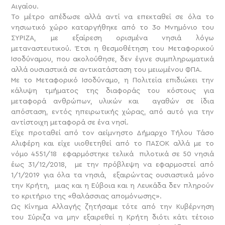
Αιγαίου.
To μέτρο απέδωσε αλλά αντί να επεκταθεί σε όλα το
νησιωτικό χώρο καταργήθηκε από το 3ο Μνημόνιο του
ΣΥΡΙΖΑ, με εξαίρεση ορισμένα νησιά λόγω
μεταναστευτικού. Έτσι η θεσμοθέτηση του Μεταφορικού
Ισοδύναμου, που ακολούθησε, δεν έγινε συμπληρωματικά
αλλά ουσιαστικά σε αντικατάσταση του μειωμένου ΦΠΑ.
Με το Μεταφορικό Ισοδύναμο, η Πολιτεία επιδιώκει την
κάλυψη τμήματος της διαφοράς του κόστους για
μεταφορά ανθρώπων, υλικών και αγαθών σε ίδια
απόσταση, εντός ηπειρωτικής χώρας, από αυτό για την
αντίστοιχη μεταφορά σε ένα νησί.
Είχε προταθεί από τον αείμνηστο Δήμαρχο Τήλου Τάσο
Αλιφέρη και είχε υιοθετηθεί από το ΠΑΣΟΚ αλλά με το
νόμο 4551/18 εφαρμόστηκε τελικά πιλοτικά σε 50 νησιά
έως 31/12/2018, με την πρόβλεψη να εφαρμοστεί από
1/1/2019 για όλα τα νησιά, εξαιρώντας ουσιαστικά μόνο
την Κρήτη, μιας και η Εύβοια και η Λευκάδα δεν πληρούν
το κριτήριο της «θαλάσσιας απομόνωσης».
Ως Κίνημα Αλλαγής ζητήσαμε τότε από την Κυβέρνηση
του Σύριζα να μην εξαιρεθεί η Κρήτη διότι κάτι τέτοιο