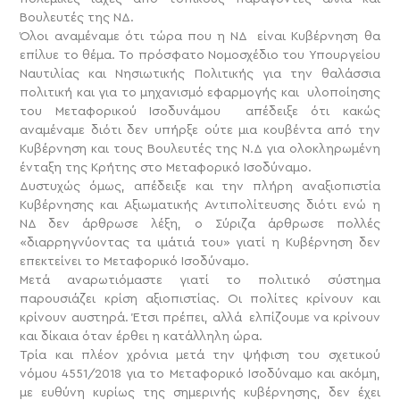
Βουλευτές της ΝΔ.
Όλοι αναμέναμε ότι τώρα που η ΝΔ είναι Κυβέρνηση θα
επίλυε το θέμα. Το πρόσφατο Νομοσχέδιο του Υπουργείου
Ναυτιλίας και Νησιωτικής Πολιτικής για την θαλάσσια
πολιτική και για το μηχανισμό εφαρμογής και υλοποίησης
του Μεταφορικού Ισοδυνάμου απέδειξε ότι κακώς
αναμέναμε διότι δεν υπήρξε ούτε μια κουβέντα από την
Κυβέρνηση και τους Βουλευτές της Ν.Δ για ολοκληρωμένη
ένταξη της Κρήτης στο Μεταφορικό Ισοδύναμο.
Δυστυχώς όμως, απέδειξε και την πλήρη αναξιοπιστία
Κυβέρνησης και Αξιωματικής Αντιπολίτευσης διότι ενώ η
ΝΔ δεν άρθρωσε λέξη, ο Σύριζα άρθρωσε πολλές
«διαρρηγνύοντας τα ιμάτιά του» γιατί η Κυβέρνηση δεν
επεκτείνει το Μεταφορικό Ισοδύναμο.
Μετά αναρωτιόμαστε γιατί το πολιτικό σύστημα
παρουσιάζει κρίση αξιοπιστίας. Οι πολίτες κρίνουν και
κρίνουν αυστηρά. Έτσι πρέπει, αλλά ελπίζουμε να κρίνουν
και δίκαια όταν έρθει η κατάλληλη ώρα.
Τρία και πλέον χρόνια μετά την ψήφιση του σχετικού
νόμου 4551/2018 για το Μεταφορικό Ισοδύναμο και ακόμη,
με ευθύνη κυρίως της σημερινής κυβέρνησης, δεν έχει