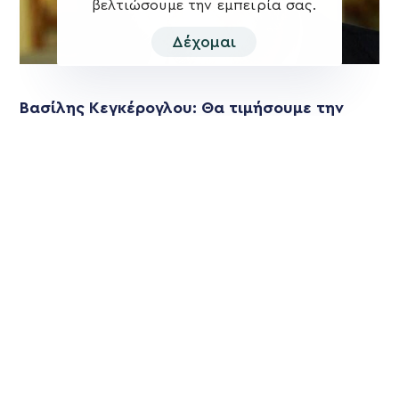
βελτιώσουμε την εμπειρία σας.
Δέχομαι
Βασίλης Κεγκέρογλου: Θα τιμήσουμε την
ισχυρή εντολή των συνδημοτών μας.
Αλλάζουμε – Προχωράμε – Δημιουργούμε!
Οι δημότες μίλησαν και αποφάσισαν για το Δήμο Μινώα
Πεδιάδας του μέλλοντος και έδωσαν ισχυρή εντολή στη
Δύναμη Προόδου και
Περισσότερα