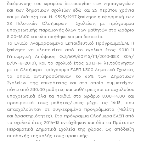
διεύρυνσης του ωραρίου λειτουργίας των νηπιαγωγείων
και των δημοτικών σχολείων εδώ και 25 περίπου χρόνια
και με διάταξη του Ν. 2525/1997 ξεκίνησε η εφαρμογή των
28 Πιλοτικών Ολοήμερων Σχολείων, με πρόγραμμα
υποχρεωτικής παραμονής όλων των μαθητών στο ωράριο
8.00-16.00 και υλοποιήθηκε για μια δεκαετία.
Το Ενιαίο Αναμορφωμένο Εκπαιδευτικό Πρόγραμμα(ΕΑΕΠ)
ξεκίνησε να υλοποιείται από το σχολικό έτος 2010-11
(Υπουργική Απόφαση Φ.3/609/60745/Γ1/2010-ΦΕΚ 804/
Β/09-6-2010), και το σχολικό έτος 2013-14 λειτούργησαν
με το Ολοήμερο πρόγραμμα ΕΑΕΠ 1.300 Δημοτικά Σχολεία,
τα οποία αντιπροσώπευαν το 65% των Δημοτικών
Σχολείων της επικράτειας και στα οποία συμμετείχαν
πάνω από 330.00 μαθητές και μαθήτριες και απασχολούσε
υποχρεωτικά όλα τα παιδιά στο ωράριο 8.00-14.00 και
προαιρετικά τους μαθητές/τριες μέχρι τις 16:15, που
απασχολούνταν σε συγκεκριμένα προγράμματα (Μελέτη
και δραστηριότητες). Στο πρόγραμμα Ολοήμερα ΕΑΕΠ από
το σχολικό έτος 2014-15 εντάχθηκαν και όλα τα Πρότυπα-
Πειραματικά Δημοτικά Σχολεία της χώρας, ως απόδειξη
αποδοχής της καλής τους πρακτικής.