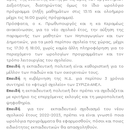
Δεξιοτήτων, διατηρώντας όμως το ίδιο ωρολόγιο
πρόγραμμα (Λήξη μαθημάτων στις 13:15 και ολοήμερο
μέχρι τις 16:00 χωρίς πρόγραμμα).
Πρόσφατα, ο κ. Πρωθυπουργός και η κα Κεραμέως
ανακοίνωσαν, για το νέο σχολικό έτος, την αύξηση της
παραμονής των μαθητών των Νηπιαγωγείων και των
Δημοτικών, για τα μισά περίπου σχολεία της χώρας, μέχρι
τις 17:30 ή 18:00, χωρίς καμία άλλη πληροφόρηση για το
περιεχόμενο των ωρολογίων προγραμμάτων και τον
τρόπο λειτουργίας του σχολείου.
Επειδή
η εκπαιδευτική πολιτική είναι καθοριστική για το
μέλλον των παιδιών και των οικογενειών τους.
Επειδή
η κυβέρνηση της Ν.Δ. για περίπου 3 χρόνια
συντηρεί το «φτωχό σχολείο» των ΣΥΡΙΖΑ-ΑΝΕΛ.
Επειδή
η εκπαιδευτική πολιτική δεν πρέπει να σχεδιάζεται
με κριτήριο τις επερχόμενες εκλογές και τη μικροπολιτική
ψηφοθηρία.
Επειδή
για τον εκπαιδευτικό σχεδιασμό του νέου
σχολικού έτους 2022-2023, πρέπει να είναι γνωστό ποια
ωρολόγια προγράμματα θα εφαρμοσθούν, πόσοι και ποιες
ειδικότητες εκπαιδευτικών θα απασχοληθούν.