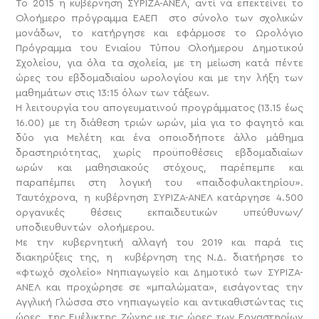
Το 2015 η κυβέρνηση ΣΥΡΙΖΑ-ΑΝΕΛ, αντί να επεκτείνει το
Ολοήμερο πρόγραμμα ΕΑΕΠ στο σύνολο των σχολικών
μονάδων, το κατήργησε και εφάρμοσε το Ωρολόγιο
Πρόγραμμα του Ενιαίου Τύπου Ολοήμερου Δημοτικού
Σχολείου, για όλα τα σχολεία, με τη μείωση κατά πέντε
ώρες του εβδομαδιαίου ωρολογίου και με την λήξη των
μαθημάτων στις 13:15 όλων των τάξεων.
Η λειτουργία του απογευματινού προγράμματος (13.15 έως
16.00) με τη διάθεση τριών ωρών, μία για το φαγητό και
δύο για Μελέτη και ένα οποιοδήποτε άλλο μάθημα
δραστηριότητας, χωρίς προϋποθέσεις εβδομαδιαίων
ωρών και μαθησιακούς στόχους, παρέπεμπε και
παραπέμπει στη λογική του «παιδοφυλακτηρίου».
Ταυτόχρονα, η κυβέρνηση ΣΥΡΙΖΑ-ΑΝΕΛ κατάργησε 4.500
οργανικές θέσεις εκπαιδευτικών υπεύθυνων/
υποδιευθυντών ολοήμερου.
Με την κυβερνητική αλλαγή του 2019 και παρά τις
διακηρύξεις της, η κυβέρνηση της Ν.Δ. διατήρησε το
«φτωχό σχολείο» Νηπιαγωγείο και Δημοτικό των ΣΥΡΙΖΑ-
ΑΝΕΛ και προχώρησε σε «μπαλώματα», εισάγοντας την
Αγγλική Γλώσσα στο νηπιαγωγείο και αντικαθιστώντας τις
ώρες της Ευέλικτης Ζώνης με τις ώρες των Εργαστηρίων