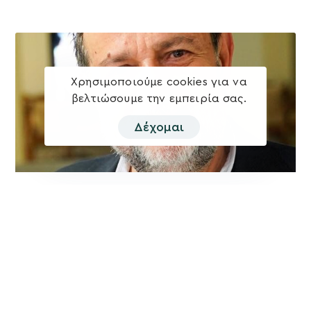
Χρησιμοποιούμε cookies για να
βελτιώσουμε την εμπειρία σας.
Δέχομαι
Βασίλης Κεγκέρογλου: Θα τιμήσουμε την
ισχυρή εντολή των συνδημοτών μας.
Αλλάζουμε – Προχωράμε – Δημιουργούμε!
Οι δημότες μίλησαν και αποφάσισαν για το Δήμο Μινώα
Πεδιάδας του μέλλοντος και έδωσαν ισχυρή εντολή στη
Δύναμη Προόδου και