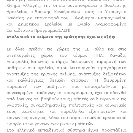
Κίνημα Αλλαγής, την οποία συνυπογράφει ο Βουλευτής
Ηρακλείου, κ.Βασίλης Κεγκέρογλου προς το Υπουργείο
Παιδείας για επαναφορά του Ολοήμερου Νηπιαγωγείου
και Δημοτικού Σχολείου με Ενιαίο Αναμορφωμένο
Εκπαιδευτικό Πρόγραμμα(ΕΑΕΠ).
Αναλυτικά το κείμενο της ερώτησης έχει ως εξής:
Σε όλες σχεδόν τις χώρες της ΕΕ, αλλά και στις
ανεπτυγμένες χώρες του κόσμου (ΗΠΑ, Καναδά,
Αυστραλία, Ιαπωνία), υπάρχει διευρυμένη παραμονή των
μαθητών στα σχολεία, όπου λειτουργούν προγράμματα
ανάπτυξης της κριτικής σκέψης, ανάπτυξης δεξιοτήτων
και καλλιέργειας θετικών στάσεων. Η διευρυμένη
παραμονή των μαθητών, που απασχολούνται με
συγκεκριμένα παιδαγωγικά προγράμματα, έχει αποδειχθεί
από έρευνες ότι βοηθούν τους μαθητές να διευρύνουν τις
γνωστικές, συναισθηματικές, πολιτιστικές και κοινωνικές
τους ικανότητες και παράλληλα εξυπηρετούν και
κοινωνικές ανάγκες, λόγω του παρατεταμένου εργασιακού
ωραρίου των γονέων των μικρών μαθητών.
Στο ελληνικό εκπαιδευτικό σύστημα έγινε προσπάθεια