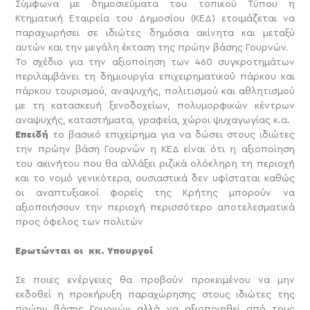
Σύμφωνα με δημοσιεύματα του τοπικού Τύπου η
Κτηματική Εταιρεία του Δημοσίου (ΚΕΔ) ετοιμάζεται να
παραχωρήσει σε ιδιώτες δημόσια ακίνητα και μεταξύ
αυτών και την μεγάλη έκταση της πρώην βάσης Γουρνών.
Το σχέδιο για την αξιοποίηση των 460 συγκροτημάτων
περιλαμβάνει τη δημιουργία επιχειρηματικού πάρκου και
πάρκου τουρισμού, αναψυχής, πολιτισμού και αθλητισμού
με τη κατασκευή ξενοδοχείων, πολυμορφικών κέντρων
αναψυχής, καταστήματα, γραφεία, χώροι ψυχαγωγίας κ.α.
Επειδή
το βασικό επιχείρημα για να δώσει στους ιδιώτες
την πρώην βάση Γουρνών η ΚΕΔ είναι ότι η αξιοποίηση
του ακινήτου που θα αλλάξει ριζικά ολόκληρη τη περιοχή
και το νομό γενικότερα, ουσιαστικά δεν υφίσταται καθώς
οι αναπτυξιακοί φορείς της Κρήτης μπορούν να
αξιοποιήσουν την περιοχή περισσότερο αποτελεσματικά
προς όφελος των πολιτών
Ερωτώνται οι κκ. Υπουργοί
Σε ποιες ενέργειες θα προβούν προκειμένου να μην
εκδοθεί η προκήρυξη παραχώρησης στους ιδιώτες της
πρώην βάσης Γουρνών αλλά να αξιοποιηθεί από τους