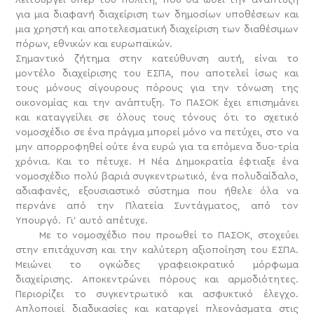
για μια διαφανή διαχείριση των δημοσίων υποθέσεων και
μια χρηστή και αποτελεσματική διαχείριση των διαθέσιμων
πόρων, εθνικών και ευρωπαϊκών.
Σημαντικό ζήτημα στην κατεύθυνση αυτή, είναι το
μοντέλο διαχείρισης του ΕΣΠΑ, που αποτελεί ίσως και
τους μόνους σίγουρους πόρους για την τόνωση της
οικονομίας και την ανάπτυξη. Το ΠΑΣΟΚ έχει επισημάνει
και καταγγείλει σε όλους τους τόνους ότι το σχετικό
νομοσχέδιο σε ένα πράγμα μπορεί μόνο να πετύχει, στο να
μην απορροφηθεί ούτε ένα ευρώ για τα επόμενα δυο-τρία
χρόνια. Και το πέτυχε. Η Νέα Δημοκρατία έφτιαξε ένα
νομοσχέδιο πολύ βαριά συγκεντρωτικό, ένα πολυδαίδαλο,
αδιαφανές, εξουσιαστικό σύστημα που ήθελε όλα να
περνάνε από την Πλατεία Συντάγματος, από τον
Υπουργό. Γι’ αυτό απέτυχε.
Με το νομοσχέδιο που προωθεί το ΠΑΣΟΚ, στοχεύει
στην επιτάχυνση και την καλύτερη αξιοποίηση του ΕΣΠΑ.
Μειώνει το ογκώδες γραφειοκρατικό μόρφωμα
διαχείρισης. Αποκεντρώνει πόρους και αρμοδιότητες.
Περιορίζει το συγκεντρωτικό και ασφυκτικό έλεγχο.
Απλοποιεί διαδικασίες και καταργεί πλεονάσματα στις