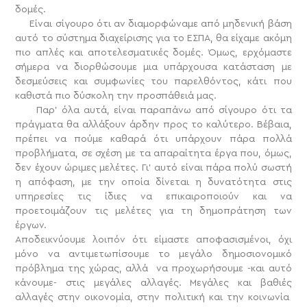
δομές.
Είναι σίγουρο ότι αν διαμορφώναμε από μηδενική βάση
αυτό το σύστημα διαχείρισης για το ΕΣΠΑ, θα είχαμε ακόμη
πιο απλές και αποτελεσματικές δομές. Όμως, ερχόμαστε
σήμερα να διορθώσουμε μια υπάρχουσα κατάσταση με
δεσμεύσεις και συμφωνίες του παρελθόντος, κάτι που
καθιστά πιο δύσκολη την προσπάθειά μας.
Παρ’ όλα αυτά, είναι παραπάνω από σίγουρο ότι τα
πράγματα θα αλλάξουν άρδην προς το καλύτερο. Βέβαια,
πρέπει να πούμε καθαρά ότι υπάρχουν πάρα πολλά
προβλήματα, σε σχέση με τα απαραίτητα έργα που, όμως,
δεν έχουν ώριμες μελέτες. Γι’ αυτό είναι πάρα πολύ σωστή
η απόφαση, με την οποία δίνεται η δυνατότητα στις
υπηρεσίες τις ίδιες να επικαιροποιούν και να
προετοιμάζουν τις μελέτες για τη δημοπράτηση των
έργων.
Αποδεικνύουμε λοιπόν ότι είμαστε αποφασισμένοι, όχι
μόνο να αντιμετωπίσουμε το μεγάλο δημοσιονομικό
πρόβλημα της χώρας, αλλά να προχωρήσουμε -και αυτό
κάνουμε- στις μεγάλες αλλαγές. Μεγάλες και βαθιές
αλλαγές στην οικονομία, στην πολιτική και την κοινωνία