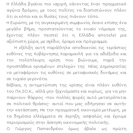
Η Ελλάδα βγαίνει πιο ισχυρή, κάνοντας έναν πραγματικό
αγώνα δρόμου, με τους πολίτες να διαπιστώνουν πλέον
ότι οι κόποι και οι θυσίες τους πιάνουν τόπο.
Η Ευρώπη, με τη συγκεκριμένη συμφωνία, έκανε επίσης ένα
μεγάλο βήμα, προστατεύοντας το ενιαίο νόμισμα της,
έχοντας πλέον πειστεί ότι η Ελλάδα αποτελεί μια
αξιόπιστη χώρα, με σχέδιο, όραμα και πρόγραμμα.
Η εξέλιξη αυτή παράλληλα αποδεικνύει τις τεράστιες
ευθύνες της Κυβέρνησης Καραμανλή για τα αδιέξοδα και
την πολύπλευρη κρίση που βιώνουμε, παρά την
προσπάθεια ορισμένων στελεχών της Νέας Δημοκρατίας
να μεταφέρουν τις ευθύνες σε μεταφυσικές δυνάμεις και
σε τυχαία γεγονότα.
Βέβαια, η αντιμετώπιση της κρίσης είναι πλέον ευθύνη
του ΠΑ.ΣΟ.Κ., αλλά μην ξεχνιόμαστε και κυρίως, για να μην
παίρνουν θάρρος -που πολλές φορές αυτό μετατρέπεται
σε πολιτικό θράσος- αυτοί που μας οδήγησαν σε αυτήν
την κατάσταση. Με την πραγματική οικονομία μετέωρη, με
τα δημόσια ελλείμματα σε έκρηξη, ασφαλώς και έχουμε
περιορισμούς στην άσκηση οικονομικής πολιτικής.
Ο Γιώργος Παπανδρέου όμως έβαλε ως πρώτη