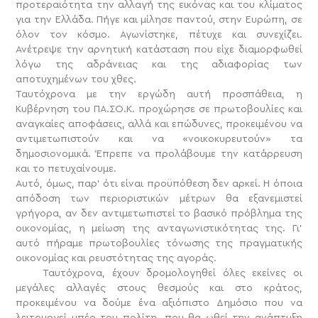
προτεραιότητα την αλλαγή της εικόνας και του κλίματος
για την Ελλάδα. Πήγε και μίλησε παντού, στην Ευρώπη, σε
όλον τον κόσμο. Αγωνίστηκε, πέτυχε και συνεχίζει.
Ανέτρεψε την αρνητική κατάσταση που είχε διαμορφωθεί
λόγω της αδράνειας και της αδιαφορίας των
αποτυχημένων του χθες.
Ταυτόχρονα με την εργώδη αυτή προσπάθεια, η
Κυβέρνηση του ΠΑ.ΣΟ.Κ. προχώρησε σε πρωτοβουλίες και
αναγκαίες αποφάσεις, αλλά και επώδυνες, προκειμένου να
αντιμετωπιστούν και να «νοικοκυρευτούν» τα
δημοσιονομικά. Έπρεπε να προλάβουμε την κατάρρευση
και το πετυχαίνουμε.
Αυτό, όμως, παρ’ ότι είναι προϋπόθεση δεν αρκεί. Η όποια
απόδοση των περιοριστικών μέτρων θα εξανεμιστεί
γρήγορα, αν δεν αντιμετωπιστεί το βασικό πρόβλημα της
οικονομίας, η μείωση της ανταγωνιστικότητας της. Γι’
αυτό πήραμε πρωτοβουλίες τόνωσης της πραγματικής
οικονομίας και ρευστότητας της αγοράς.
Ταυτόχρονα, έχουν δρομολογηθεί όλες εκείνες οι
μεγάλες αλλαγές στους θεσμούς και στο κράτος,
προκειμένου να δούμε ένα αξιόπιστο Δημόσιο που να
λειτουργεί υπέρ του πολίτη, που θα ωθεί την ανάπτυξη