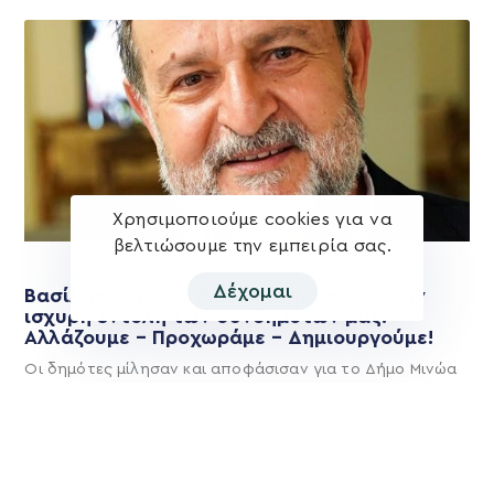
Χρησιμοποιούμε cookies για να
βελτιώσουμε την εμπειρία σας.
Δέχομαι
Βασίλης Κεγκέρογλου: Θα τιμήσουμε την
ισχυρή εντολή των συνδημοτών μας.
Αλλάζουμε – Προχωράμε – Δημιουργούμε!
Οι δημότες μίλησαν και αποφάσισαν για το Δήμο Μινώα
Πεδιάδας του μέλλοντος και έδωσαν ισχυρή εντολή στη
Δύναμη Προόδου και
Περισσότερα