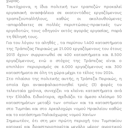
χώρας.
Ταυτόχρονα, η ίδια πολιτική των τραπεζών προκαλεί
εργασιακή ανασφάλεια σε εκατοντάδες εργαζόμενους
τραπεζοϋπαλλήλους, καθώς οι ακολουθούμενες
-απαράδεκτες σε πολλές περιπτώσεις-πρακτικές των
εργοδοτών, τους οδηγούν εκτός αγοράς εργασίας, παρά
τη θέλησή τους.
Για του λόγου το αληθές , τα περίπου 1.400 καταστήματα
της Τράπεζας Πειραιώς με 21.000 εργαζόμενους του έτους
2013 έχουν συρρικνωθεί σε 400 καταστήματα και 8.500
εργαζόμενους, ενώ ο στόχος της Τράπεζας είναι ο
επιπλέον περιορισμός σε 6.000 εργαζόμενους και 300
καταστήματα σε όλη τη χώρα μέχρι το τέλος του 2024.
Στο πλαίσιο της πολιτικής αυτής, η Τράπεζα Πειραιώς, η
οποία έχει ανακεφαλαιοποιηθεί τρείς (3) φορές τα
τελευταία χρόνια, συνεχίζει να κλείνει καταστήματα ανά
την Ελλάδα. Ειδικότερα, σχεδιάζει το άμεσο κλείσιμο 50
καταστημάτων μεταξύ των οποίων και τα καταστήματα
στο Τυμπάκι και στο Αρκαλοχώρι νομού Ηρακλείου καθώς
και το κατάστημα Παλαιόχωρας νομού Χανίων
Σημειωτέον, ότι στη μεν πρώτη περιοχή του Τυμπακίου
κατοικεί και δραστηριοποιείται μεγάλο μέρος αγροτικού