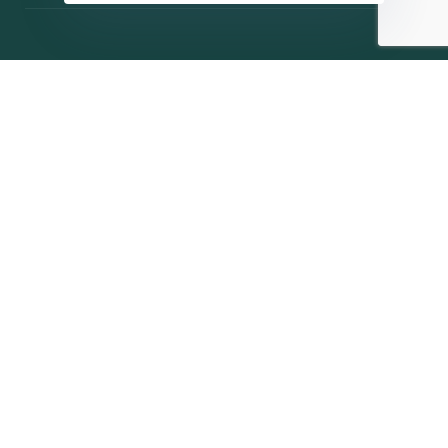
Η ΠΑΡΆΤΑΞΗ
MEDIA
Όραμα
Ανακοινώσεις
Σχέδιο
Νέα