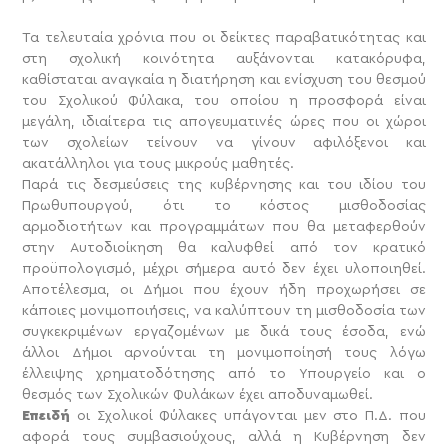
Τα τελευταία χρόνια που οι δείκτες παραβατικότητας και
στη σχολική κοινότητα αυξάνονται κατακόρυφα,
καθίσταται αναγκαία η διατήρηση και ενίσχυση του θεσμού
του Σχολικού Φύλακα, του οποίου η προσφορά είναι
μεγάλη, ιδιαίτερα τις απογευματινές ώρες που οι χώροι
των σχολείων τείνουν να γίνουν αφιλόξενοι και
ακατάλληλοι για τους μικρούς μαθητές.
Παρά τις δεσμεύσεις της κυβέρνησης και του ιδίου του
Πρωθυπουργού, ότι το κόστος μισθοδοσίας
αρμοδιοτήτων και προγραμμάτων που θα μεταφερθούν
στην Αυτοδιοίκηση θα καλυφθεί από τον κρατικό
προϋπολογισμό, μέχρι σήμερα αυτό δεν έχει υλοποιηθεί.
Αποτέλεσμα, οι Δήμοι που έχουν ήδη προχωρήσει σε
κάποιες μονιμοποιήσεις, να καλύπτουν τη μισθοδοσία των
συγκεκριμένων εργαζομένων με δικά τους έσοδα, ενώ
άλλοι Δήμοι αρνούνται τη μονιμοποίησή τους λόγω
έλλειψης χρηματοδότησης από το Υπουργείο και ο
θεσμός των Σχολικών Φυλάκων έχει αποδυναμωθεί.
Επειδή
οι Σχολικοί Φύλακες υπάγονται μεν στο Π.Δ. που
αφορά τους συμβασιούχους, αλλά η Κυβέρνηση δεν