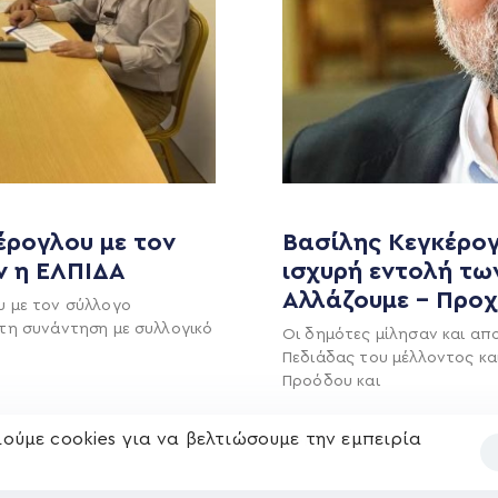
MEDIA
ΕΚΛΟΓΙΚΌ ΚΈΝΤΡΟ
+(30) 289 102 4800
Ανακοινώσεις
έρογλου με τον
Βασίλης Κεγκέρογ
Νέα
ν η ΕΛΠΙΔΑ
ισχυρή εντολή τω
Ηλ. ταχυδρομείο
Αλλάζουμε – Προ
υ
Επικοινωνία
υ με τον σύλλογο
kegkeroglou@gmail.com
τη συνάντηση με συλλογικό
Οι δημότες μίλησαν και απ
Πεδιάδας του μέλλοντος κα
Προόδου και
Περισσότερα
ούμε cookies για να βελτιώσουμε την εμπειρία