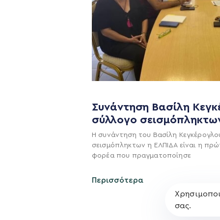
Η ΠΑΡΆΤΑΞΗ
Όραμα
Συνάντηση Βασίλη Κεγκ
Σχέδιο
σύλλογο σεισμόπληκτω
Πολιτική Απορρήτο
Η συνάντηση του Βασίλη Κεγκέρογλο
σεισμόπληκτων η ΕΛΠΙΔΑ είναι η πρώ
φορέα που πραγματοποίησε
Περισσότερα
Χρησιμοποι
σας.