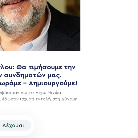
NEWSLETTER
λου: Θα τιμήσουμε την
ν συνδημοτών μας.
χωράμε – Δημιουργούμε!
οφάσισαν για το Δήμο Μινώα
ι έδωσαν ισχυρή εντολή στη Δύναμη
Δέχομαι
© 2026 | Created by
Aimark