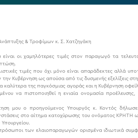
Ανάπτυξης & Τροφίμων κ. Σ. Χατζηγάκη
υ είναι οι χαμηλότερες τιμές στον παραγωγό τα τελευτα
 πτώση.
λιστικές τιμές που όχι μόνο είναι απαράδεκτες αλλά υπο
την Κυβέρνηση ως απούσα από τις δυσμενής εξελίξεις στην
τα καλύτερα της παγκόσμιας αγοράς και η Κυβέρνηση οφεί
ένου να πιστοποιηθεί η ενιαία ονομασία προέλευσης
τηση μου ο προηγούμενος Υπουργός κ. Κοντός δήλωσε 
 ενστάσεις στο αίτημα κατοχύρωσης του ονόματος ΚΡΗΤΗ
 Υπουργείου.
πρόσωποι των ελαιοπαραγωγών ορισμένα ιδιωτικά συμφ