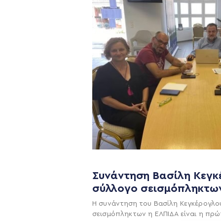
Η ΠΑΡΆΤΑΞΗ
Όραμα
Σχέδιο
Συνάντηση Βασίλη Κεγκ
σύλλογο σεισμόπληκτω
Πολιτική Απορρήτο
Η συνάντηση του Βασίλη Κεγκέρογλο
σεισμόπληκτων η ΕΛΠΙΔΑ είναι η πρώ