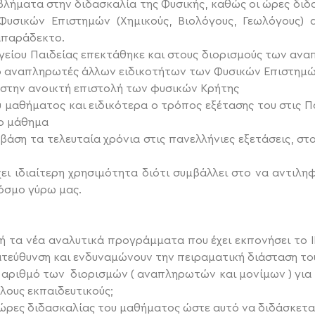
βλήματα στην διδασκαλία της Φυσικής, καθώς οι ώρες διδ
 Φυσικών Επιστημών (Χημικούς, Βιολόγους, Γεωλόγους)
απαράδεκτο.
ργείου Παιδείας επεκτάθηκε και στους διορισμούς των αν
ό αναπληρωτές άλλων ειδικοτήτων των Φυσικών Επιστημώ
 στην ανοικτή επιστολή των φυσικών Κρήτης
 μαθήματος και ειδικότερα ο τρόπος εξέτασης του στις Π
το μάθημα
άση τα τελευταία χρόνια στις πανελλήνιες εξετάσεις, στ
ει ιδιαίτερη χρησιμότητα διότι συμβάλλει στο να αντιληφ
όσμο γύρω μας.
 τα νέα αναλυτικά προγράμματα που έχει εκπονήσει το Ι
κατεύθυνση και ενδυναμώνουν την πειραματική διάσταση τ
 αριθμό των διορισμών ( αναπληρωτών και μονίμων ) για
λους εκπαιδευτικούς;
 ώρες διδασκαλίας του μαθήματος ώστε αυτό να διδάσκετα