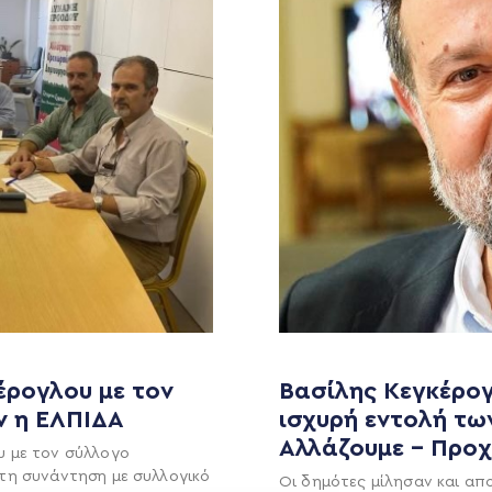
MEDIA
ΕΚΛΟΓΙΚΌ ΚΈΝΤΡΟ
+(30) 289 102 4800
Ανακοινώσεις
Νέα
έρογλου με τον
Βασίλης Κεγκέρογ
Ηλ. ταχυδρομείο
ν η ΕΛΠΙΔΑ
ισχυρή εντολή τω
υ
Επικοινωνία
kegkeroglou@gmail.com
Αλλάζουμε – Προ
υ με τον σύλλογο
τη συνάντηση με συλλογικό
Οι δημότες μίλησαν και απ