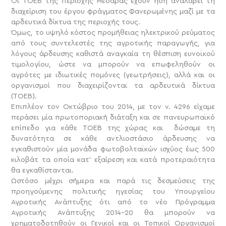
Οι ΤΟΕΒ της περιοχής Μεσαράς έχουν ήδη αναλάβει τη
διαχείριση του έργου φράγματος Φανερωμένης μαζί με τα
αρδευτικά δίκτυα της περιοχής τους.
Όμως, το υψηλό κόστος προμήθειας ηλεκτρικού ρεύματος
από τους συντελεστές της αγροτικής παραγωγής, για
λόγους άρδευσης καθιστά αναγκαία τη θέσπιση ευνοϊκού
τιμολογίου, ώστε να μπορούν να επωφεληθούν οι
αγρότες με ιδιωτικές πομόνες (γεωτρήσεις), αλλά και οι
οργανισμοί που διαχειρίζονται τα αρδευτικά δίκτυα
(ΤΟΕΒ).
Επιπλέον τον Οκτώβριο του 2014, με τον ν. 4296 είχαμε
περάσει μία πρωτοποριακή διάταξη και σε πανευρωπαϊκό
επίπεδο για κάθε ΤΟΕΒ της χώρας και δώσαμε τη
δυνατότητα σε κάθε αντλιοστάσιο άρδευσης να
εγκαθιστούν μία μονάδα φωτοβολταϊκών ισχύος έως 500
κιλοβάτ τα οποία κατ’ εξαίρεση και κατά προτεραιότητα
θα εγκαθίστανται.
Ωστόσο μέχρι σήμερα και παρά τις δεσμεύσεις της
προηγούμενης πολιτικής ηγεσίας του Υπουργείου
Αγροτικής Ανάπτυξης ότι από το νέο Πρόγραμμα
Αγροτικής Ανάπτυξης 2014-20 θα μπορούν να
χρηματοδοτηθούν οι Γενικοί και οι Τοπικοί Οργανισμοί