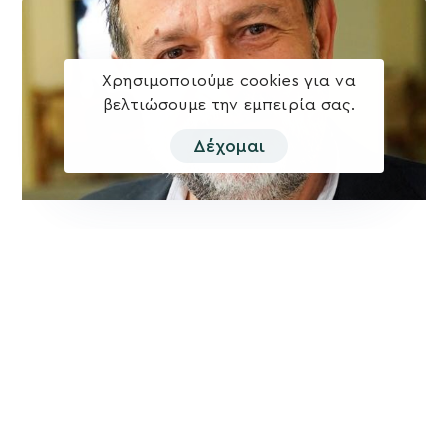
Χρησιμοποιούμε cookies για να
βελτιώσουμε την εμπειρία σας.
Δέχομαι
Βασίλης Κεγκέρογλου: Θα τιμήσουμε την
ισχυρή εντολή των συνδημοτών μας.
Αλλάζουμε – Προχωράμε – Δημιουργούμε!
Οι δημότες μίλησαν και αποφάσισαν για το Δήμο Μινώα
Πεδιάδας του μέλλοντος και έδωσαν ισχυρή εντολή στη
Δύναμη Προόδου και
Περισσότερα