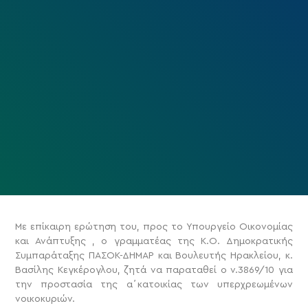
Με επίκαιρη ερώτηση του, προς το Υπουργείο Οικονομίας
και Ανάπτυξης , ο γραμματέας της Κ.Ο. Δημοκρατικής
Συμπαράταξης ΠΑΣΟΚ-ΔΗΜΑΡ και Βουλευτής Ηρακλείου, κ.
Βασίλης Κεγκέρογλου, ζητά να παραταθεί ο ν.3869/10 για
την προστασία της α΄κατοικίας των υπερχρεωμένων
νοικοκυριών.