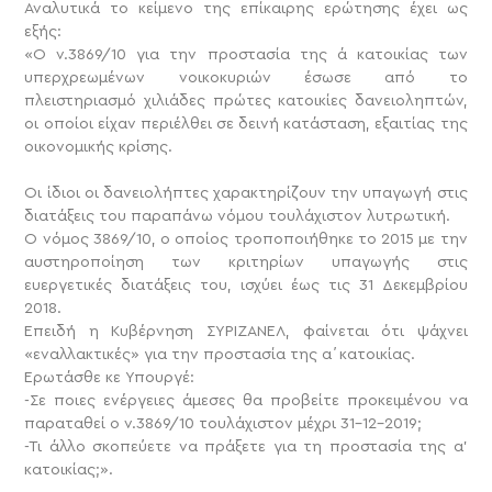
Αναλυτικά το κείμενο της επίκαιρης ερώτησης έχει ως
εξής:
«Ο ν.3869/10 για την προστασία της ά κατοικίας των
υπερχρεωμένων νοικοκυριών έσωσε από το
πλειστηριασμό χιλιάδες πρώτες κατοικίες δανειοληπτών,
οι οποίοι είχαν περιέλθει σε δεινή κατάσταση, εξαιτίας της
οικονομικής κρίσης.
Οι ίδιοι οι δανειολήπτες χαρακτηρίζουν την υπαγωγή στις
διατάξεις του παραπάνω νόμου τουλάχιστον λυτρωτική.
Ο νόμος 3869/10, ο οποίος τροποποιήθηκε το 2015 με την
αυστηροποίηση των κριτηρίων υπαγωγής στις
ευεργετικές διατάξεις του, ισχύει έως τις 31 Δεκεμβρίου
2018.
Επειδή η Κυβέρνηση ΣΥΡΙΖΑΝΕΛ, φαίνεται ότι ψάχνει
«εναλλακτικές» για την προστασία της α΄κατοικίας.
Ερωτάσθε κε Υπουργέ:
-Σε ποιες ενέργειες άμεσες θα προβείτε προκειμένου να
παραταθεί ο ν.3869/10 τουλάχιστον μέχρι 31-12-2019;
-Τι άλλο σκοπεύετε να πράξετε για τη προστασία της α’
κατοικίας;».