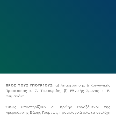
ΠΡΟΣ ΤΟΥΣ ΥΠΟΥΡΓΟΥΣ:
α) Απασχόλησης & Κοινωνικής
Προστασίας κ. Σ. Τσιτουρίδη, β) Εθνικής Άμυνας κ. Ε.
Μεϊμαράκη
Όπως υποστηρίζουν οι πρώην εργαζόμενοι της
Αμερικάνικης Βάσης Γουρνών, προεκλογικά όλα τα στελέχη