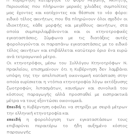
Η Κυβέρνηση κατάργησε το Φόρο Μεγάλης Ακίνητης
Περιουσίας που πλήρωναν μερικές χιλιάδες συμπολίτες
μας έχοντες και κατέχοντες και θέσπισε το νέο φόρο:
ειδικό τέλος ακινήτων, που θα πληρώνουν όλοι σχεδόν οι
ιδιοκτήτες, κάθε μορφής και μεγέθους ακινήτων, στα
οποία συμπεριλαμβάνονται και οι κτηνοτροφικές
εγκαταστάσεις. Σύμφωνα με τις διατάξεις αυτές
φορολογούνται οι παραπάνω εγκαταστάσεις με το ειδικό
τέλος ακινήτων και επιβάλλεται κατώτερο όριο ένα ευρώ
ανά τετραγωνικό μέτρο.
Οι κτηνοτρόφοι, μέσω του Συλλόγου Κτηνοτρόφων Ν.
Ηρακλείου, επισημαίνουν ότι η Κυβέρνηση δεν λαμβάνει
υπόψη της την απελπιστική οικονομική κατάσταση στην
οποία ευρίσκεται η ντόπια κτηνοτροφία λόγω εκτόξευσης
ζωοτροφών, λιπασμάτων, καυσίμων και συνολικά του
κόστους παραγωγής αλλά προσπαθεί με εισπρακτικά
μέτρα να τους εξοντώσει οικονομικά.
Επειδή
η Κυβέρνηση οφείλει να στηρίξει με σειρά μέτρων
την ελληνική κτηνοτροφία και
επειδή
η φορολόγηση των εγκαταστάσεων τους
επιβαρύνει περαιτέρω το ήδη αυξημένο κόστος
παραγωγής