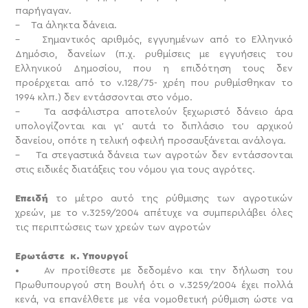
παρήγαγαν.
– Τα άληκτα δάνεια.
– Σημαντικός αριθμός, εγγυημένων από το Ελληνικό
Δημόσιο, δανείων (π.χ. ρυθμίσεις με εγγυήσεις του
Ελληνικού Δημοσίου, που η επιδότηση τους δεν
προέρχεται από το ν.128/75- χρέη που ρυθμίσθηκαν το
1994 κλπ.) δεν εντάσσονται στο νόμο.
– Τα ασφάλιστρα αποτελούν ξεχωριστό δάνειο άρα
υπολογίζονται και γι’ αυτά το διπλάσιο του αρχικού
δανείου, οπότε η τελική οφειλή προσαυξάνεται ανάλογα.
– Τα στεγαστικά δάνεια των αγροτών δεν εντάσσονται
στις ειδικές διατάξεις του νόμου για τους αγρότες.
Επειδή
το μέτρο αυτό της ρύθμισης των αγροτικών
χρεών, με το ν.3259/2004 απέτυχε να συμπεριλάβει όλες
τις περιπτώσεις των χρεών των αγροτών
Ερωτάστε κ. Υπουργοί
• Αν προτίθεστε με δεδομένο και την δήλωση του
Πρωθυπουργού στη Βουλή ότι ο ν.3259/2004 έχει πολλά
κενά, να επανέλθετε με νέα νομοθετική ρύθμιση ώστε να