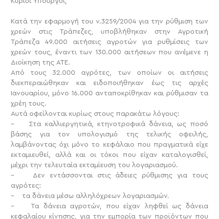
Κύριοι Υπουργοί,
Κατά την εφαρμογή του ν.3259/2004 για την ρύθμιση των
χρεών στις Τράπεζες, υποβλήθηκαν στην Αγροτική
Τράπεζα 49.000 αιτήσεις αγροτών για ρυθμίσεις των
χρεών τους, έναντι των 130.000 αιτήσεων που ανέμενε η
Διοίκηση της ΑΤΕ.
Από τους 32.000 αγρότες, των οποίων οι αιτήσεις
διεκπεραιώθηκαν και ειδοποιήθηκαν έως τις αρχές
Ιανουαρίου, μόνο 16.000 ανταποκρίθηκαν και ρύθμισαν τα
χρέη τους.
Αυτά οφείλονται κυρίως στους παρακάτω λόγους:
– Στα καλλιεργητικά, κτηνοτροφικά δάνεια, ως ποσό
βάσης για τον υπολογισμό της τελικής οφειλής,
λαμβάνοντας όχι μόνο το κεφάλαιο που πραγματικά είχε
εκταμιευθεί, αλλά και οι τόκοι που είχαν καταλογισθεί,
μέχρι την τελευταία εκταμίευση του λογαριασμού.
– Δεν εντάσσονται στις άδειες ρύθμισης για τους
αγρότες:
– τα δάνεια μέσω αλληλόχρεων λογαριασμών.
– Τα δάνεια αγροτών, που είχαν ληφθεί ως δάνεια
κεφαλαίου κίνησης, για την εμπορία των προϊόντων που