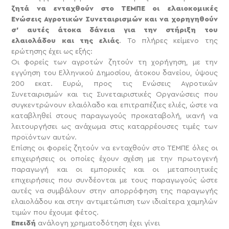
ζητά να ενταχθούν στο ΤΕΜΠΕ οι ελαιοκομικές
Ενώσεις Αγροτικών Συνεταιρισμών και να χορηγηθούν
σ’ αυτές άτοκα δάνεια για την στήριξη του
ελαιολάδου και της ελιάς
. Το πλήρες κείμενο της
ερώτησης έχει ως εξής:
Οι φορείς των αγροτών ζητούν τη χορήγηση, με την
εγγύηση του Ελληνικού Δημοσίου, άτοκου δανείου, ύψους
200 εκατ. Ευρώ, προς τις Ενώσεις Αγροτικών
Συνεταιρισμών και τις Συνεταιριστικές Οργανώσεις που
συγκεντρώνουν ελαιόλαδο και επιτραπέζιες ελιές, ώστε να
καταβληθεί στους παραγωγούς προκαταβολή, ικανή να
λειτουργήσει ως ανάχωμα στις καταρρέουσες τιμές των
προϊόντων αυτών.
Επίσης οι φορείς ζητούν να ενταχθούν στο ΤΕΜΠΕ όλες οι
επιχειρήσεις οι οποίες έχουν σχέση με την πρωτογενή
παραγωγή και οι εμπορικές και οι μεταποιητικές
επιχειρήσεις που συνδέονται με τους παραγωγούς ώστε
αυτές να συμβάλουν στην απορρόφηση της παραγωγής
ελαιολάδου και στην αντιμετώπιση των ιδιαίτερα χαμηλών
τιμών που έχουμε φέτος.
Επειδή
ανάλογη χρηματοδότηση έχει γίνει