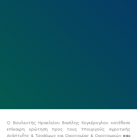
Ο Βουλευτής Ηρακλείου Βασίλης Κεγκέρογλου κατέθεσε
επίκαιρη ερώτηση προς τους Υπουργούς Αγροτικής
Ανάπτυξης & Τροφίμων και Οικονομίας & Οικονομικών
και