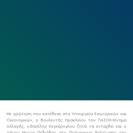
Με ερώτηση που κατέθεσε στα Υπουργεία Εσωτερικών και
Οικονομικών, ο Βουλευτής Ηρακλείου του ΠΑΣΟΚ-Κίνημα
Αλλαγής, κ.Βασίλης Κεγκέρογλου ζητά να ενταχθεί και ο
Δήμος Μινώα Πεδιάδας στο Πρόγραμμα Βελτίωσης της