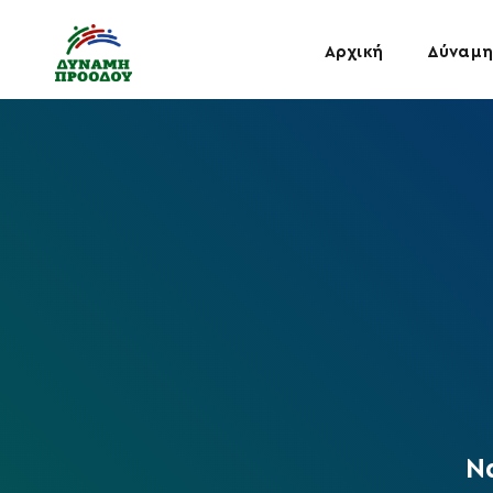
Αρχική
Δύναμη
Ν