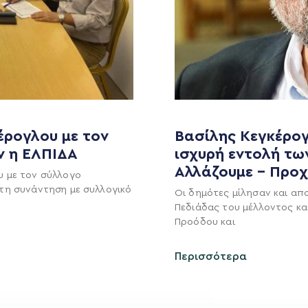
έρογλου με τον
Βασίλης Κεγκέρογ
ν η ΕΛΠΙΔΑ
ισχυρή εντολή τω
Αλλάζουμε – Προ
MEDIA
ΕΚΛΟΓΙΚΌ ΚΈΝΤΡΟ
υ με τον σύλλογο
τη συνάντηση με συλλογικό
Οι δημότες μίλησαν και απ
+(30) 289 102 4800
Ανακοινώσεις
Πεδιάδας του μέλλοντος κα
Προόδου και
Νέα
Ηλ. ταχυδρομείο
υ
Επικοινωνία
Περισσότερα
kegkeroglou@gmail.com