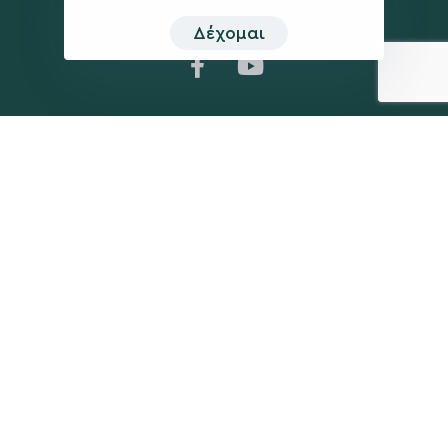
Δέχομαι
Η ΠΑΡΆΤΑΞΗ
MEDIA
Όραμα
Ανακοινώσεις
Σχέδιο
Νέα
Πολιτική Απορρήτου
Επικοινωνία
ΕΚΛΟΓΙΚΌ ΚΈΝΤΡΟ
+(30) 289 102 4800
Ηλ. ταχυδρομείο