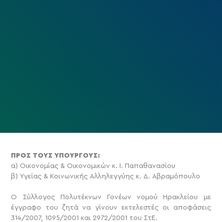
ΠΡΟΣ ΤΟΥΣ ΥΠΟΥΡΓΟΥΣ:
α) Οικονομίας & Οικονομικών κ. Ι. Παπαθανασίου
β) Υγείας & Κοινωνικής Αλληλεγγύης κ. Δ. Αβραμόπουλο
Ο Σύλλογος Πολυτέκνων Γονέων νομού Ηρακλείου με
έγγραφο του ζητά να γίνουν εκτελεστές οι αποφάσεις
314/2007, 1095/2001 και 2972/2001 του ΣτΕ.