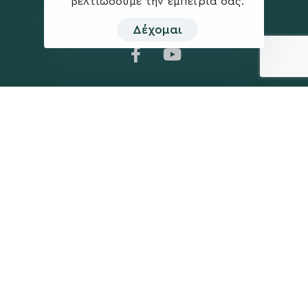
βελτιώσουμε την εμπειρία σας.
Δέχομαι
Η ΠΑΡΆΤΑΞΗ
MEDIA
Όραμα
Ανακοινώσεις
Σχέδιο
Νέα
Πολιτική Απορρήτου
Επικοινωνία
ΕΚΛΟΓΙΚΌ ΚΈΝΤΡΟ
+(30) 289 102 4800