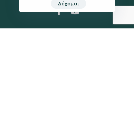
Δέχομαι
Η ΠΑΡΆΤΑΞΗ
MEDIA
Όραμα
Ανακοινώσεις
Σχέδιο
Νέα
Πολιτική Απορρήτου
Επικοινωνία
ΕΚΛΟΓΙΚΌ ΚΈΝΤΡΟ
+(30) 289 102 4800
Ηλ. ταχυδρομείο
kegkeroglou@gmail.com