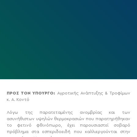
ΠΡΟΣ ΤΟΝ ΥΠΟΥΡΓΟ:
Αγροτικής Ανάπτυξης & Τροφίμων
κ. Α. Κοντό
Λόγω της παρατεταμένης ανομβρίας και των
ασυνήθιστων υψηλών θερμοκρασιών που παρατηρήθηκαν
το φετινό φθινόπωρο, έχει παρουσιαστεί σοβαρό
πρόβλημα στα εσπεριδοειδή που καλλιεργούνται στην