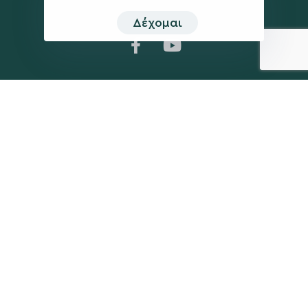
Δέχομαι
Η ΠΑΡΆΤΑΞΗ
MEDIA
Όραμα
Ανακοινώσεις
Σχέδιο
Νέα
Πολιτική Απορρήτου
Επικοινωνία
ΕΚΛΟΓΙΚΌ ΚΈΝΤΡΟ
+(30) 289 102 4800
Ηλ. ταχυδρομείο