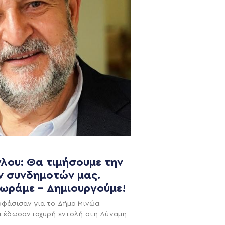
λου: Θα τιμήσουμε την
ν συνδημοτών μας.
NEWSLETTER
χωράμε – Δημιουργούμε!
οφάσισαν για το Δήμο Μινώα
ι έδωσαν ισχυρή εντολή στη Δύναμη