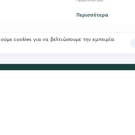
Προόδου και
Ηλ. ταχυδρομείο
υ
Επικοινωνία
kegkeroglou@gmail.com
Περισσότερα
ούμε cookies για να βελτιώσουμε την εμπειρία