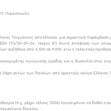
. Π. Παυλόπουλο
λληνες Τσιγγάνους αποτέλεσαν μια σημαντική παρέμβαση γ
ΦΕΚ 170/30-01-04, τεύχος Β’) Κοινή Απόφαση των υπου
ίων αυξήθηκε από 4.500 σε 9.000, ενώ η τελευταία προθεσ
υγκεκριμένης κοινωνικής ομάδας και η δυσκολία στην εν
α λήψη αυτών των δανείων από αρκετούς ακόμη Έλληνες 
εσμία (π.χ. μέχρι τέλους 2006) προκειμένου να δοθεί η 
στεγαστικού δανείου;