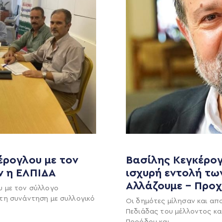
έρογλου με τον
Βασίλης Κεγκέρογ
ν η ΕΛΠΙΔΑ
ισχυρή εντολή τω
MEDIA
ΕΚΛΟΓΙΚΌ ΚΈΝΤΡΟ
Αλλάζουμε – Προ
υ με τον σύλλογο
+(30) 289 102 4800
Ανακοινώσεις
τη συνάντηση με συλλογικό
Οι δημότες μίλησαν και απ
Νέα
Πεδιάδας του μέλλοντος κα