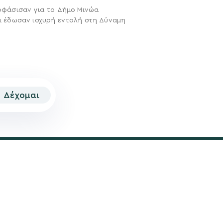
οφάσισαν για το Δήμο Μινώα
ι έδωσαν ισχυρή εντολή στη Δύναμη
Δέχομαι
© 2026 | Created by
Aimark