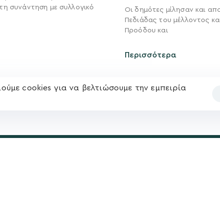
τη συνάντηση με συλλογικό
Οι δημότες μίλησαν και απ
Νέα
Πεδιάδας του μέλλοντος κα
Ηλ. ταχυδρομείο
υ
Επικοινωνία
Προόδου και
kegkeroglou@gmail.com
Περισσότερα
ούμε cookies για να βελτιώσουμε την εμπειρία