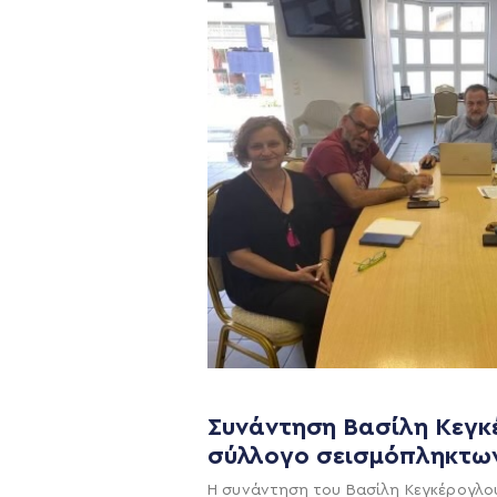
Συνάντηση Βασίλη Κεγκ
Η ΠΑΡΆΤΑΞΗ
σύλλογο σεισμόπληκτω
Όραμα
Η συνάντηση του Βασίλη Κεγκέρογλο