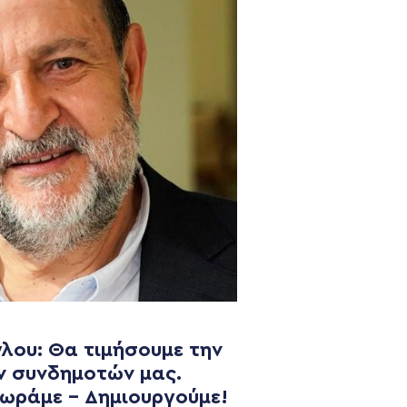
λου: Θα τιμήσουμε την
NEWSLETTER
ν συνδημοτών μας.
χωράμε – Δημιουργούμε!