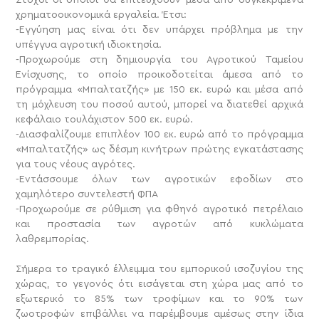
Στόχοι οι οποίοι θα επιτευχθούν μέσα από συγκεκριμένα
χρηματοοικονομικά εργαλεία. Έτσι:
-Εγγύηση μας είναι ότι δεν υπάρχει πρόβλημα με την
υπέγγυα αγροτική ιδιοκτησία.
-Προχωρούμε στη δημιουργία του Αγροτικού Ταμείου
Ενίσχυσης, το οποίο προικοδοτείται άμεσα από το
πρόγραμμα «Μπαλτατζής» με 150 εκ. ευρώ και μέσα από
τη μόχλευση του ποσού αυτού, μπορεί να διατεθεί αρχικά
κεφάλαιο τουλάχιστον 500 εκ. ευρώ.
-Διασφαλίζουμε επιπλέον 100 εκ. ευρώ από το πρόγραμμα
«Μπαλτατζής» ως δέσμη κινήτρων πρώτης εγκατάστασης
για τους νέους αγρότες.
-Εντάσσουμε όλων των αγροτικών εφοδίων στο
χαμηλότερο συντελεστή ΦΠΑ
-Προχωρούμε σε ρύθμιση για φθηνό αγροτικό πετρέλαιο
και προστασία των αγροτών από κυκλώματα
λαθρεμπορίας.
Σήμερα το τραγικό έλλειμμα του εμπορικού ισοζυγίου της
χώρας, το γεγονός ότι εισάγεται στη χώρα μας από το
εξωτερικό το 85% των τροφίμων και το 90% των
ζωοτροφών επιβάλλει να παρέμβουμε αμέσως στην ίδια