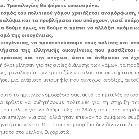
ότε. Τροπολογίες θα φέρετε εσπευσμένα.
θεσμός του πολιτικού γάμου χρειάζεται αναμόρφωση,
καλύψει και τα προβλήματα που υπάρχουν, γιατί υπά
α δούμε όμως, να δούμε τι πρέπει να αλλάξει ακόμα κ
σμό της οικογένειας.
ικογένειας, να προστατεύσουμε τους πολίτες και στο
λήματα της ελληνικής οικογένειας που μαστίζεται 
 κράτους και την ανέχεια, ώστε οι άνθρωποι να έχ
 όλοι μίλησαν για τις αιτίες διάλυσης των γάμων, τα προ
υς, η αναλγησία των τραπεζών και όλου του συστήματος πο
ήσει μια ελάχιστη μειοψηφία που συνεχώς κερδίζει, αυτ
αυτό το ημιτελές νομοσχέδιό σας, αυτό το ημιτελές κατασ
 έρθετε να συζητήσουμε πολιτικές για τη στήριξη της
του πολίτη για να δούμε πώς τα 28 δις που τόσο καιρό δ
ίναι επείγον για σας, αλλά ήταν επείγον το σύμφωνο συμ
ηνική οικογένεια. Με τέτοια νομοσχέδια δεν δίνονται λύσ
ήματα στο μέλλον. Ευχαριστώ.