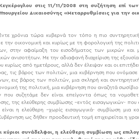
Κεγκέρογλου στις 11/11/2008 στη συζήτηση επί τω
Υπουργείου Δικαιοσύνης «Μεταρρυθμίσεις για την οικο
πέντε χρόνια τώρα κυβερνά τον τόπο η πιο συντηρητική
ε την οικονομική και κυρίως με τη φορολογική της πολι
ων, στην αφαίμαξη του εισοδήματος των μικρών και μ
ικών ανισοτήτων. Με την αδιαφανή διαχείριση της εξουσί
 κυρίως από ημετέρους, αλλά δεν έλειψαν και οι επιτήδει
ώρας, τις βάρος των πολιτών, μια κυβέρνηση που ονόμασε
νων, εις βάρος των πολιτών, μια σκληρή και συντηρητικ
νομική της πολιτική, μια κυβέρνηση που αναζητά σωσίβιο
 που συζητάμε δεν είναι επείγοντα όπως τα νομοθετ
ωσης, της ελεύθερης συμβίωσης –εντός εισαγωγικών- που 
 είναι η ελεύθερη –χωρίς εισαγωγικά- συμβίωση μια κ
 Κυβέρνηση ως δήθεν προοδευτική τομή επιχειρείται η γρ
ι κύριοι συνάδελφοι, η ελεύθερη συμβίωση ως επιλο