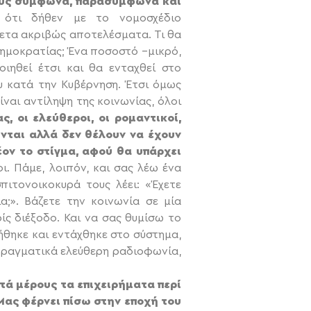
δους σύμφωνα, παρασύμφωνα και
 ότι δήθεν με το νομοσχέδιο
ίθετα ακριβώς αποτελέσματα. Τι θα
Δημοκρατίας; Ένα ποσοστό –μικρό,
ιηθεί έτσι και θα ενταχθεί στο
υ κατά την Κυβέρνηση. Έτσι όμως
ναι αντίληψη της κοινωνίας, όλοι
, οι ελεύθεροι, οι ρομαντικοί,
νται αλλά δεν θέλουν να έχουν
ον το στίγμα, αφού θα υπάρχει
ι. Πάμε, λοιπόν, και σας λέω ένα
πιτονοικοκυρά τους λέει: «Έχετε
;». Βάζετε την κοινωνία σε μία
ρίς διέξοδο. Και να σας θυμίσω το
θηκε και εντάχθηκε στο σύστημα,
 πραγματικά ελεύθερη ραδιοφωνία,
τά μέρους τα επιχειρήματα περί
Μας φέρνει πίσω στην εποχή του