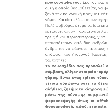
προικοσύμφωνου.
Σκοπός σας εί
αυτή η οποία θεσμοθετείτε, να φ
ξανά την κοινωνική πραγματικότη
γάμου. Και είστε λέει και συντηρητ
Πολύ φοβούμαι ότι με τα ίδια επ
χρειαστεί και αν παραμείνετε λ
τρεις ή και περισσότερους, γιατί
περισσότερων από δύο ανθρώπων
άνθρωποι να φέρνετε τέτοιους ν
απόφαση του Υπουργού Παιδείας μ
ταυτότητες.
Το νομοσχέδιο σας προκαλεί σ
σύμβαση, ολίγον εταιρεία -ομό
γάμος. Είναι ένας τρίτου τύπο
τέτοια σύμφωνα ούτε τα δέχομ
αλήθεια, ζητήματα κληρονομιώ
μέσω της σύναψης συμφωνιών.
φοροαποφυγής όπως οι off-sh
φοροαποφυγή, αφού, εταιρεία,