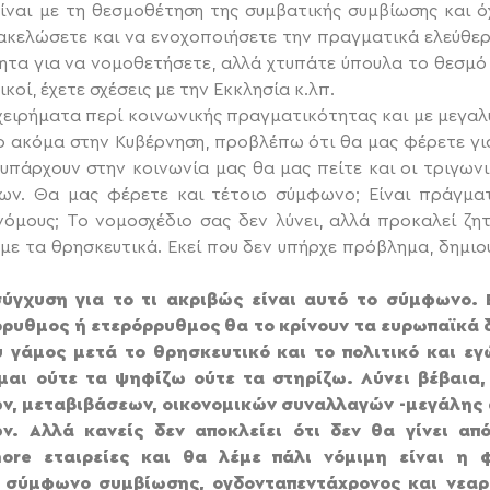
ναι με τη θεσμοθέτηση της συμβατικής συμβίωσης και όχ
ακελώσετε και να ενοχοποιήσετε την πραγματικά ελεύθερ
τα για να νομοθετήσετε, αλλά χτυπάτε ύπουλα το θεσμό 
ικοί, έχετε σχέσεις με την Εκκλησία κ.λπ.
ιχειρήματα περί κοινωνικής πραγματικότητας και με μεγα
ίγο ακόμα στην Κυβέρνηση, προβλέπω ότι θα μας φέρετε γ
 υπάρχουν στην κοινωνία μας θα μας πείτε και οι τριγωνι
. Θα μας φέρετε και τέτοιο σύμφωνο; Είναι πράγματ
όμους; Το νομοσχέδιο σας δεν λύνει, αλλά προκαλεί ζη
ε τα θρησκευτικά. Εκεί που δεν υπήρχε πρόβλημα, δημιούρ
ύγχυση για το τι ακριβώς είναι αυτό το σύμφωνο. Ε
ρρυθμος ή ετερόρρυθμος θα το κρίνουν τα ευρωπαϊκά δι
υ γάμος μετά το θρησκευτικό και το πολιτικό και ε
αι ούτε τα ψηφίζω ούτε τα στηρίζω. Λύνει βέβαια,
ν, μεταβιβάσεων, οικονομικών συναλλαγών -μεγάλης 
 Αλλά κανείς δεν αποκλείει ότι δεν θα γίνει απ
ore εταιρείες και θα λέμε πάλι νόμιμη είναι η 
 σύμφωνο συμβίωσης, ογδονταπεντάxρονος και νεαρά 