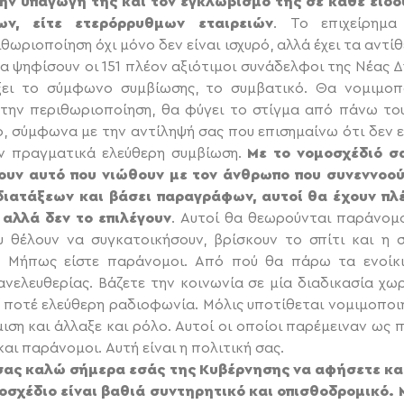
την υπαγωγή της και τον εγκλωβισμό της σε κάθε εί
ων, είτε ετερόρρυθμων εταιρειών
. Το επιχείρημα
θωριοποίηση όχι μόνο δεν είναι ισχυρό, αλλά έχει τα αντ
α ψηφίσουν οι 151 πλέον αξιότιμοι συνάδελφοι της Νέας 
ει το σύμφωνο συμβίωσης, το συμβατικό. Θα νομιμοπο
 την περιθωριοποίηση, θα φύγει το στίγμα από πάνω το
, σύμφωνα με την αντίληψή σας που επισημαίνω ότι δεν εί
ν πραγματικά ελεύθερη συμβίωση.
Με το νομοσχέδιό σας
τουν αυτό που νιώθουν με τον άνθρωπο που συνεννοού
ιατάξεων και βάσει παραγράφων, αυτοί θα έχουν πλέ
 αλλά δεν το επιλέγουν
. Αυτοί θα θεωρούνται παράνομο
 θέλουν να συγκατοικήσουν, βρίσκουν το σπίτι και η σ
Μήπως είστε παράνομοι. Από πού θα πάρω τα ενοίκια
ανελευθερίας. Βάζετε την κοινωνία σε μία διαδικασία χω
 ποτέ ελεύθερη ραδιοφωνία. Μόλις υποτίθεται νομιμοποιή
μιση και άλλαξε και ρόλο. Αυτοί οι οποίοι παρέμειναν ως
και παράνομοι. Αυτή είναι η πολιτική σας.
 σας καλώ σήμερα εσάς της Κυβέρνησης να αφήσετε κα
μοσχέδιο είναι βαθιά συντηρητικό και οπισθοδρομικό. 