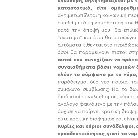
ελεύθερη, δηλητηριάζεται με 
καταστατικά, είτε ομόρρυθμ
αντιμετωπίζεται η κοινωνική περι
συμβεί μετά τη νομοθέτηση που θ
κατά την άποψή μου- θα επιλέξ
″σύστημα″ και έτσι θα αποφύγει
αυτόματα τίθενται στο περιθώριο
όσοι θα παραμείνουν πιστοί στη
αυτοί που συνεχίζουν να πράτ
συναισθήματα βάσει νομικών δ
πλέον το σύμφωνο με το νόμο,
παράδειγμα, δύο νέα παιδιά που
σύμφωνο συμβίωσης; Να το δω. 
διαδικασία εγκλωβισμού, κύριοι, 
ανάλογο φαινόμενο με την πάλαι
άρχισε να παίρνει κρατική διαφή
ούτε κρατική διαφήμιση και είναι 
Κυρίες και κύριοι συνάδελφοι,
προοδευτικότητας, γιατί το νο