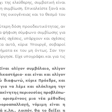
ι της ελεύθερης, συμβατική είναι
η συμβίωση. Επικαλείστε ξανά και
της οικογένειας και το θεσμό του
λύτερη δόση προοδευτικότητας, αν
ια ψήφιση σύμφωνο συμβίωσης για
κές σχέσεις, υπάρχουν και σχέσεις
α αυτά, κύριε Υπουργέ, σοβαροί
τήματα εκ του μη όντως. Σαν την
γησε. Είχε υπογράψει και για τις
ίναι ολίγον συμβόλαιο, ολίγον
καστήρια- και είναι και ολίγον
γώ διαφωνώ, κύριε Πρόεδρε, και
 για να λέμε και ολόκληρη την
ακίνητης περιουσίας προβλέπω-
ό ορισμένους μια νέα μέθοδος
φοροαπαλλαγή, νόμιμη είναι η
κ.λπ.. Λοιπόν, θα το δείξει η