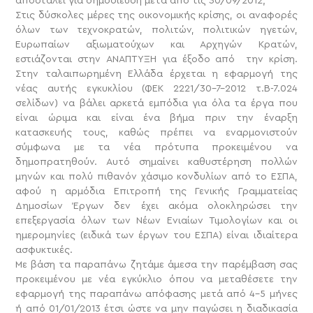
αποσταλεί για δημοσίευση μετά από τις 30/09/2012;
Στις δύσκολες μέρες της οικονομικής κρίσης, οι αναφορές
όλων των τεχνοκρατών, πολιτών, πολιτικών ηγετών,
Ευρωπαίων αξιωματούχων και Αρχηγών Κρατών,
εστιάζονται στην ΑΝΑΠΤΥΞΗ για έξοδο από την κρίση.
Στην ταλαιπωρημένη Ελλάδα έρχεται η εφαρμογή της
νέας αυτής εγκυκλίου (ΦΕΚ 2221/30-7-2012 τ.Β-7.024
σελίδων) να βάλει αρκετά εμπόδια για όλα τα έργα που
είναι ώριμα και είναι ένα βήμα πριν την έναρξη
κατασκευής τους, καθώς πρέπει να εναρμονιστούν
σύμφωνα με τα νέα πρότυπα προκειμένου να
δημοπρατηθούν. Αυτό σημαίνει καθυστέρηση πολλών
μηνών και πολύ πιθανόν χάσιμο κονδυλίων από το ΕΣΠΑ,
αφού η αρμόδια Επιτροπή της Γενικής Γραμματείας
Δημοσίων Έργων δεν έχει ακόμα ολοκληρώσει την
επεξεργασία όλων των Νέων Ενιαίων Τιμολογίων και οι
ημερομηνίες (ειδικά των έργων του ΕΣΠΑ) είναι ιδιαίτερα
ασφυκτικές.
Με βάση τα παραπάνω ζητάμε άμεσα την παρέμβαση σας
προκειμένου με νέα εγκύκλιο όπου να μεταθέσετε την
εφαρμογή της παραπάνω απόφασης μετά από 4-5 μήνες
ή από 01/01/2013 έτσι ώστε να μην παγώσει η διαδικασία