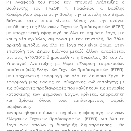
Με Αναφορά του προς τον Υπουργό Ανάπτυξης ο
Βουλευτής του ΠΑΣΟΚ Ν. Ηρακλείου κ. Βασίλης
Κεγκέρογλου φέρνει στην Βουλή την επιστολή του Δήμου
Βιάννου, στην οποία γίνεται λόγος για την ανάγκη
μετάθεσης της Ελληνικών Τεχνικών Προδιαγραφών (ΕΤΕΠ)
με υποχρεωτική εφαρμογή σε όλα τα Δημόσια έργα, μια
και η νέα εγκύκλιο, σύμφωνα με την επιστολή, θα βάλει
αρκετά εμπόδια για όλα τα έργα που είναι ώριμα.
Στην
επιστολή του Δήμου Βιάννου μεταξύ άλλων αναφέρεται
ότι στις 4/10/2012 δημοσιεύθηκε η Εγκύκλιος 26 του Αν.
Υπουργού Ανάπτυξης με θέμα «Έγκριση τετρακοσίων
σαράντα (440) Ελληνικών Τεχνικών Προδιαγραφών (ΕΤΕΠ),
με υποχρεωτική εφαρμογή σε όλα τα Δημόσια Έργα. Η
εφαρμογή μιας ενιαίας και σύγχρονης κωδικοποίησης με
τις σύγχρονες προδιαγραφές που καλύπτουν τις εργασίες
κατασκευής των Δημόσιων Έργων, κρίνεται απαραίτητη
και βρίσκει όλους τους εμπλεκόμενους φορείς
σύμφωνους.
«Αναρωτηθήκατε όμως τι σημαίνει η εφαρμογή των νέων
Ελληνικών Τεχνικών Προδιαγραφών (ΕΤΕΠ), για όλα τα
έργα των οποίων η διακήρυξη δημοπράτησης θα