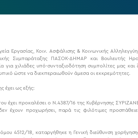
εία Εργασίας, Κοιν. Ασφάλισης & Κοινωνικής Αλληλεγγύη
ικής Συμπαράταξης ΠΑΣΟΚ-ΔΗΜΑΡ και Βουλευτής Ηρακ
ία για χιλιάδες υπό-συνταξιοδότηση συμπολίτες μας και
πικό ώστε να διεκπεραιωθούν άμεσα οι εκκρεμότητες.
ς έχει ως εξής:
που έχει προκαλέσει ο Ν.4387/16 της Κυβέρνησης ΣΥΡΙΖΑΝ
δεν έχουν προχωρήσει, παρά τις φιλότιμες προσπάθει
νόμου 4512/18, καταργήθηκε η Γενική διεύθυνση χορήγησ