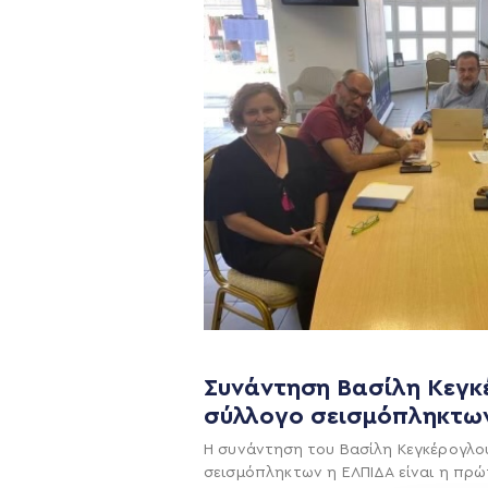
Η ΠΑΡΆΤΑΞΗ
Όραμα
Σχέδιο
Συνάντηση Βασίλη Κεγκ
σύλλογο σεισμόπληκτω
Πολιτική Απορρήτο
Η συνάντηση του Βασίλη Κεγκέρογλο
σεισμόπληκτων η ΕΛΠΙΔΑ είναι η πρώ