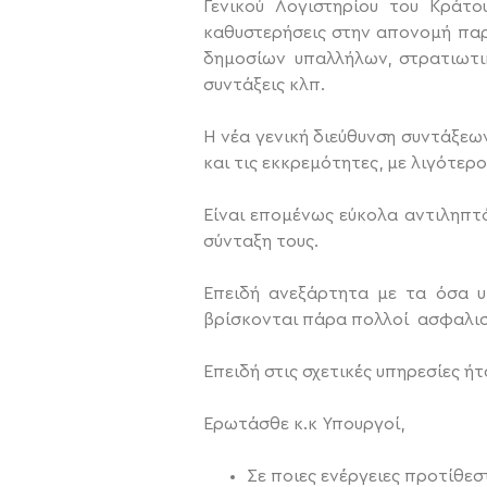
Γενικού Λογιστηρίου του Κράτο
καθυστερήσεις στην απονομή παρ
δημοσίων υπαλλήλων, στρατιωτικ
συντάξεις κλπ.
Η νέα γενική διεύθυνση συντάξεων
και τις εκκρεμότητες, με λιγότερ
Είναι επομένως εύκολα αντιληπτό
σύνταξη τους.
Επειδή ανεξάρτητα με τα όσα υπ
βρίσκονται πάρα πολλοί ασφαλισ
Επειδή στις σχετικές υπηρεσίες ή
Ερωτάσθε κ.κ Υπουργοί,
Σε ποιες ενέργειες προτίθε