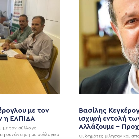
MEDIA
ΕΚΛΟΓΙΚΌ ΚΈΝΤΡΟ
+(30) 289 102 4800
Ανακοινώσεις
Νέα
έρογλου με τον
Βασίλης Κεγκέρογ
Ηλ. ταχυδρομείο
ν η ΕΛΠΙΔΑ
ισχυρή εντολή τω
υ
Επικοινωνία
kegkeroglou@gmail.com
Αλλάζουμε – Προ
υ με τον σύλλογο
τη συνάντηση με συλλογικό
Οι δημότες μίλησαν και απ