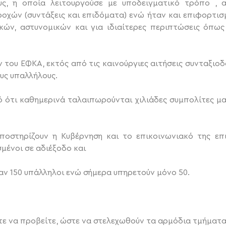
υς, η οποία λειτουργούσε με υποδειγματικό τρόπο ,
οχών (συντάξεις και επιδόματα) ενώ ήταν και επιφορτισμ
ών, αστυνομικών και για ιδιαίτερες περιπτώσεις όπως
 του ΕΦΚΑ, εκτός από τις καινούργιες αιτήσεις συνταξιο
ους υπαλλήλους.
 ότι καθημερινά ταλαιπωρούνται χιλιάδες συμπολίτες μα
οστηρίζουν η Κυβέρνηση και το επικοινωνιακό της επιτ
μένοι σε αδιέξοδο και
ταν 150 υπάλληλοι ενώ σήμερα υπηρετούν μόνο 50.
στε να προβείτε, ώστε να στελεχωθούν τα αρμόδια τμήματ