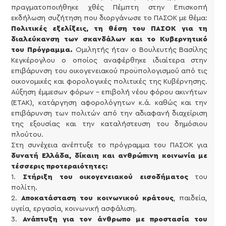
πραγματοποιήθηκε χθές Πέμπτη στην Επισκοπή
εκδήλωση συζήτηση που διοργάνωσε το ΠΑΣΟΚ με θέμα:
Πολιτικές εξελίξεις, τη θέση του ΠΑΣΟΚ για τη
διαλεύκανση των σκανδάλων και το Κυβερνητικό
του Πρόγραμμα.
Ομιλητής ήταν ο Βουλευτής Βασίλης
Κεγκέρογλου ο οποίος αναφέρθηκε ιδιαίτερα στην
επιβάρυνση του οικογενειακού προϋπολογισμού από τις
οικονομικές και φορολογικές πολιτικές της Κυβέρνησης.
Αύξηση έμμεσων φόρων – επιβολή νέου φόρου ακινήτων
(ΕΤΑΚ), κατάργηση αφορολόγητων κ.ά. καθώς και την
επιβάρυνση των πολιτών από την αδιαφανή διαχείριση
της εξουσίας και την καταλήστευση του δημόσιου
πλούτου.
Στη συνέχεια ανέπτυξε το πρόγραμμα του ΠΑΣΟΚ για
δυνατή Ελλάδα, δίκαιη και ανθρώπινη κοινωνία με
τέσσερις προτεραιότητες:
1.
Στήριξη του οικογενειακού εισοδήματος
του
πολίτη.
2.
Αποκατάσταση του κοινωνικού κράτους
, παιδεία,
υγεία, εργασία, κοινωνική ασφάλιση.
3.
Ανάπτυξη για τον άνθρωπο με προστασία του