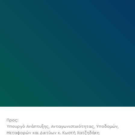
Προς:
Υπουργό Ανάπτυξης, Ανταγωνιστικότητας, Υποδομών,
Μεταφορών και Δικτύων κ. Κωστή Χατζηδάκη