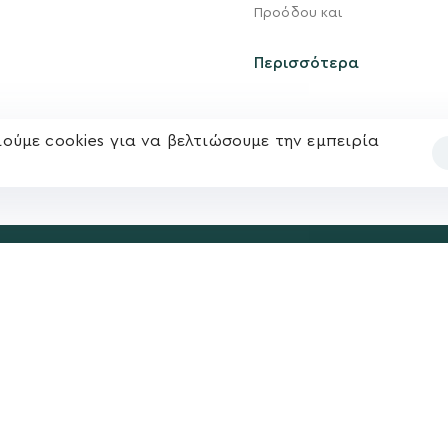
Ηλ. ταχυδρομείο
Προόδου και
υ
Επικοινωνία
kegkeroglou@gmail.com
Περισσότερα
ούμε cookies για να βελτιώσουμε την εμπειρία