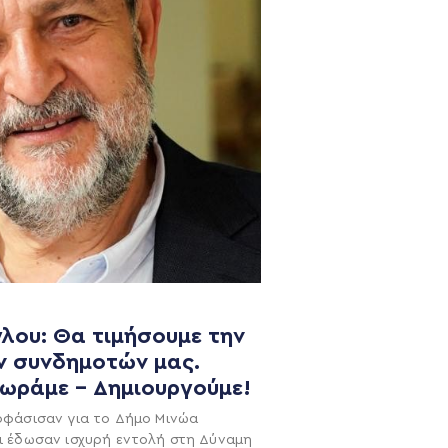
λου: Θα τιμήσουμε την
ν συνδημοτών μας.
NEWSLETTER
χωράμε – Δημιουργούμε!
οφάσισαν για το Δήμο Μινώα
ι έδωσαν ισχυρή εντολή στη Δύναμη