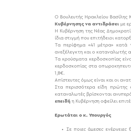
Ο Βουλευτής Ηρακλείου Βασίλης 
Κυβέρνησης να αντιδράσει
με ε
Η Κυβέρνηση της Νέας Δημοκρατία
ίδια στιγμή που επιτήδειοι κατο
Τα περίφημα «41 μέτρα» κατά τ
ανεξέλεγκτη και ο καταναλωτής 
Τα κρούσματα κερδοσκοπίας είνα
κερδοσκοπίας στα οπωροκηπευτι
1,8€.
Απίστευτες όμως είναι και οι ανα
Στα περισσότερα είδη πρώτης α
καταναλωτές βρίσκονται ανυπερά
επειδή
η Κυβέρνηση οφείλει επιτ
Ερωτάται ο κ. Υπουργός
Σε ποιες άμεσες ενέργειες