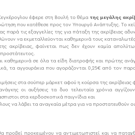
Κεγκέρογλου έφερε στη Βουλή το θέμα
της μεγάλης ακρίβ
ρώτηση που κατέθεσε προς τον Υπουργό Ανάπτυξης. Το κείμ
ς παρά τις εξαγγελίες της για πάταξη της ακρίβειας αδυ
ρθώνουν να εκμεταλλεύονται καθημερινά τους καταναλωτές
ης ακρίβειας, φαίνεται πως δεν έχουν καμία απολύτ
απροστάτευτος.
ι καθημερινά σε όλα τα είδη διατροφής και πρώτης ανά
κά, τα αγγουράκια που αγοράζονται 0,25€ από τον παρ
τιμήσεις στα σούπερ μάρκετ αφού η κούρσα της ακρίβειας φ
νάγκης οι αυξήσεις τα δυο τελευταία χρόνια αγγίζου
σπιστοι στα κερδοσκοπικά παιγνίδια και
έλους να λάβει τα αναγκαία μέτρα για να προστατευθούν 
 θα προβεί προκειμένου να αντιμετωπιστεί και να παταχ