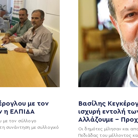
έρογλου με τον
Βασίλης Κεγκέρογ
ν η ΕΛΠΙΔΑ
ισχυρή εντολή τω
MEDIA
ΕΚΛΟΓΙΚΌ ΚΈΝΤΡΟ
Αλλάζουμε – Προ
υ με τον σύλλογο
+(30) 289 102 4800
Ανακοινώσεις
τη συνάντηση με συλλογικό
Οι δημότες μίλησαν και απ
Νέα
Πεδιάδας του μέλλοντος κα