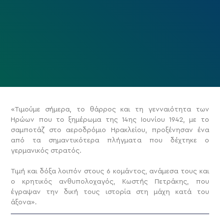
«Τιμούμε σήμερα, το θάρρος και τη γενναιότητα των
Ηρώων που το ξημέρωμα της 14ης Ιουνίου 1942, με το
σαμποτάζ στο αεροδρόμιο Ηρακλείου, προξένησαν ένα
από τα σημαντικότερα πλήγματα που δέχτηκε ο
γερμανικός στρατός.
Τιμή και δόξα λοιπόν στους 6 κομάντος, ανάμεσα τους και
ο κρητικός ανθυπολοχαγός, Κωστής Πετράκης, που
έγραψαν την δική τους ιστορία στη μάχη κατά του
άξονα».