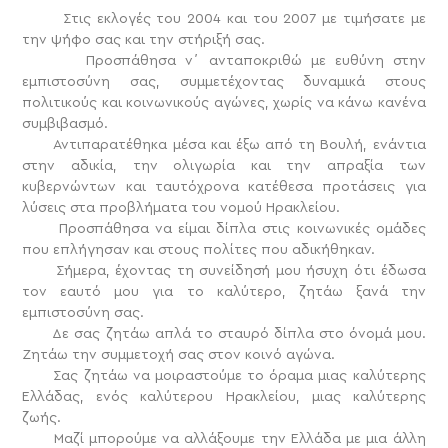
Στις εκλογές του 2004 και του 2007 με τιμήσατε με
την ψήφο σας και την στήριξή σας.
Προσπάθησα ν΄ ανταποκριθώ με ευθύνη στην
εμπιστοσύνη σας, συμμετέχοντας δυναμικά στους
πολιτικούς και κοινωνικούς αγώνες, χωρίς να κάνω κανένα
συμβιβασμό.
Αντιπαρατέθηκα μέσα και έξω από τη Βουλή, ενάντια
στην αδικία, την ολιγωρία και την απραξία των
κυβερνώντων και ταυτόχρονα κατέθεσα προτάσεις για
λύσεις στα προβλήματα του νομού Ηρακλείου.
Προσπάθησα να είμαι δίπλα στις κοινωνικές ομάδες
που επλήγησαν και στους πολίτες που αδικήθηκαν.
Σήμερα, έχοντας τη συνείδησή μου ήσυχη ότι έδωσα
τον εαυτό μου για το καλύτερο, ζητάω ξανά την
εμπιστοσύνη σας.
Δε σας ζητάω απλά το σταυρό δίπλα στο όνομά μου.
Ζητάω την συμμετοχή σας στον κοινό αγώνα.
Σας ζητάω να μοιραστούμε το όραμα μιας καλύτερης
Ελλάδας, ενός καλύτερου Ηρακλείου, μιας καλύτερης
ζωής.
Μαζί μπορούμε να αλλάξουμε την Ελλάδα με μια άλλη