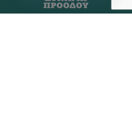
Η ΠΑΡΆΤΑΞΗ
MEDIA
Όραμα
Ανακοινώσεις
Σχέδιο
Νέα
Πολιτική Απορρήτου
Επικοινωνία
ΕΚΛΟΓΙΚΌ ΚΈΝΤΡΟ
+(30) 289 102 4800