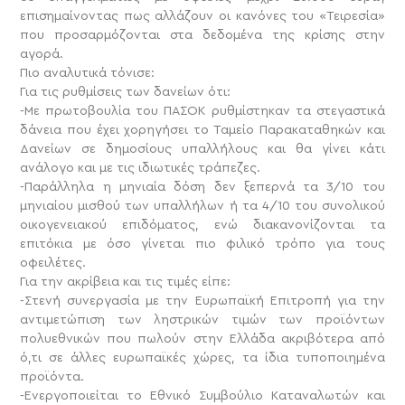
επισημαίνοντας πως αλλάζουν οι κανόνες του «Τειρεσία»
που προσαρμόζονται στα δεδομένα της κρίσης στην
αγορά.
Πιο αναλυτικά τόνισε:
Για τις ρυθμίσεις των δανείων ότι:
-Με πρωτοβουλία του ΠΑΣΟΚ ρυθμίστηκαν τα στεγαστικά
δάνεια που έχει χορηγήσει το Ταμείο Παρακαταθηκών και
Δανείων σε δημοσίους υπαλλήλους και θα γίνει κάτι
ανάλογο και με τις ιδιωτικές τράπεζες.
-Παράλληλα η μηνιαία δόση δεν ξεπερνά τα 3/10 του
μηνιαίου μισθού των υπαλλήλων ή τα 4/10 του συνολικού
οικογενειακού επιδόματος, ενώ διακανονίζονται τα
επιτόκια με όσο γίνεται πιο φιλικό τρόπο για τους
οφειλέτες.
Για την ακρίβεια και τις τιμές είπε:
-Στενή συνεργασία με την Ευρωπαϊκή Επιτροπή για την
αντιμετώπιση των ληστρικών τιμών των προϊόντων
πολυεθνικών που πωλούν στην Ελλάδα ακριβότερα από
ό,τι σε άλλες ευρωπαϊκές χώρες, τα ίδια τυποποιημένα
προϊόντα.
-Ενεργοποιείται το Εθνικό Συμβούλιο Καταναλωτών και