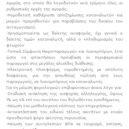
Αγοράς στο οποίο θα λογοδοτούν ανά τρίμηνο όλες οι
ρυθμιστικές Αρχές της αγοράς.
-Νομοθετική καθιέρωση αποζημίωσης καταναλωτών και
μικρών προμηθευτών για παραβιάσεις του δικαίου του
ανταγωνισμού.
-Χρησιμοποιείται ως δείκτης αναφοράς, όχι γενικά ο
δείκτης τιμών καταναλωτή, αλλά ο «πληθωρισμός του
φτωχού»
-Τοπικά Σύμφωνα Μικροπαραγωγών και Λιανεμπόρων, έτσι
ώστε να αποκτήσουν πρόσβαση οι περιφερειακοί
παραγωγοί στις μεγάλες αλυσίδες διάθεσης.
-Ηλεκτρονική πλατφόρμα, νομοθετημένη, με απόλυτη
διαφάνεια, για την απευθείας πώληση από τους
παραγωγούς, σε λιανεμπόρους και καταναλωτές
Για τη μείωση φορολογικών επιβαρύνσεων έκανε λόγο για:
-Σταδιακή ανάκληση της εισφοράς αλληλεγγύης, ύψους
1% ως 4% επί του συνόλου του δηλωθέντος εισοδήματος.
-Μείωση του μισθολογικού κόστους των επιχειρήσεων.
-Αντικατάσταση του ειδικού τέλους ακινήτων με ενιαίο
προοδευτικό φόρο ακίνητης περιουσίας
-Μείωση των συντελεστών ΦΠΑ σε τουρισμό, εστίαση,