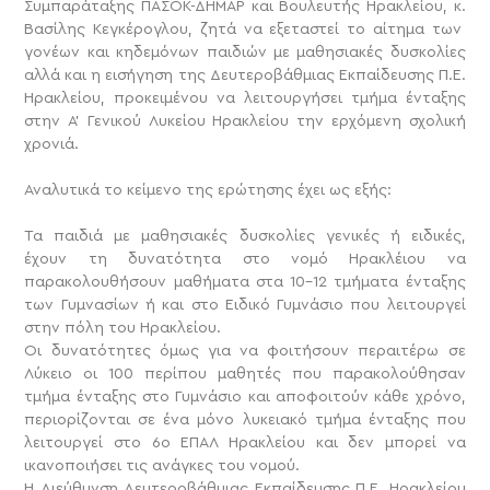
Συμπαράταξης ΠΑΣΟΚ-ΔΗΜΑΡ και Βουλευτής Ηρακλείου, κ.
Βασίλης Κεγκέρογλου, ζητά να εξεταστεί το αίτημα των
γονέων και κηδεμόνων παιδιών με μαθησιακές δυσκολίες
αλλά και η εισήγηση της Δευτεροβάθμιας Εκπαίδευσης Π.Ε.
Ηρακλείου, προκειμένου να λειτουργήσει τμήμα ένταξης
στην Α’ Γενικού Λυκείου Ηρακλείου την ερχόμενη σχολική
χρονιά.
Αναλυτικά το κείμενο της ερώτησης έχει ως εξής:
Τα παιδιά με μαθησιακές δυσκολίες γενικές ή ειδικές,
έχουν τη δυνατότητα στο νομό Ηρακλέιου να
παρακολουθήσουν μαθήματα στα 10-12 τμήματα ένταξης
των Γυμνασίων ή και στο Ειδικό Γυμνάσιο που λειτουργεί
στην πόλη του Ηρακλείου.
Οι δυνατότητες όμως για να φοιτήσουν περαιτέρω σε
Λύκειο οι 100 περίπου μαθητές που παρακολούθησαν
τμήμα ένταξης στο Γυμνάσιο και αποφοιτούν κάθε χρόνο,
περιορίζονται σε ένα μόνο λυκειακό τμήμα ένταξης που
λειτουργεί στο 6ο ΕΠΑΛ Ηρακλείου και δεν μπορεί να
ικανοποιήσει τις ανάγκες του νομού.
Η Διεύθυνση Δευτεροβάθμιας Εκπαίδευσης Π.Ε. Ηρακλείου