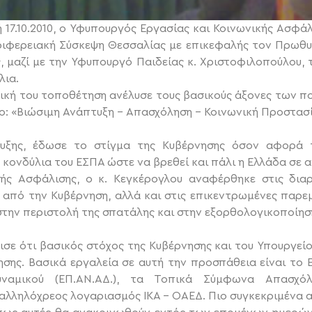
17.10.2010, ο Υφυπουργός Εργασίας και Κοινωνικής Ασφάλ
ριφερειακή Σύσκεψη Θεσσαλίας με επικεφαλής τον Πρωθυ
, μαζί με την Υφυπουργό Παιδείας κ. Χριστοφιλοπούλου, 
λια.
ική του τοποθέτηση ανέλυσε τους βασικούς άξονες των πο
ο: «Βιώσιμη Ανάπτυξη – Απασχόληση – Κοινωνική Προστασί
υξης, έδωσε το στίγμα της Κυβέρνησης όσον αφορά τ
 κονδύλια του ΕΣΠΑ ώστε να βρεθεί και πάλι η Ελλάδα σε 
κής Ασφάλισης, ο κ. Κεγκέρογλου αναφέρθηκε στις δια
από την Κυβέρνηση, αλλά και στις επικεντρωμένες παρεμ
την περιστολή της σπατάλης και στην εξορθολογικοποίη
σε ότι βασικός στόχος της Κυβέρνησης και του Υπουργείο
ης. Βασικά εργαλεία σε αυτή την προσπάθεια είναι το 
αμικού (ΕΠ.ΑΝ.ΑΔ.), τα Τοπικά Σύμφωνα Απασχόλη
αλληλόχρεος λογαριασμός ΙΚΑ – ΟΑΕΔ. Πιο συγκεκριμένα α