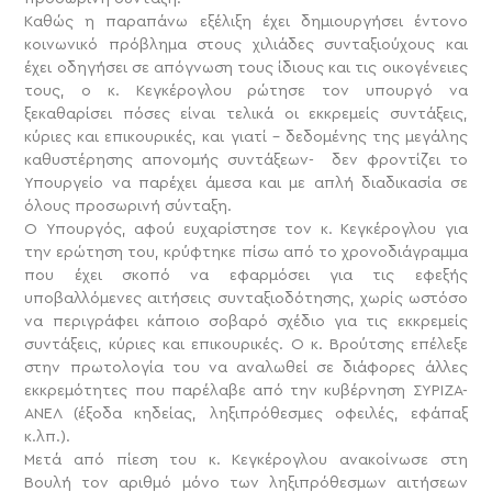
Καθώς η παραπάνω εξέλιξη έχει δημιουργήσει έντονο
κοινωνικό πρόβλημα στους χιλιάδες συνταξιούχους και
έχει οδηγήσει σε απόγνωση τους ίδιους και τις οικογένειες
τους, ο κ. Κεγκέρογλου ρώτησε τον υπουργό να
ξεκαθαρίσει πόσες είναι τελικά οι εκκρεμείς συντάξεις,
κύριες και επικουρικές, και γιατί – δεδομένης της μεγάλης
καθυστέρησης απονομής συντάξεων- δεν φροντίζει το
Υπουργείο να παρέχει άμεσα και με απλή διαδικασία σε
όλους προσωρινή σύνταξη.
Ο Υπουργός, αφού ευχαρίστησε τον κ. Κεγκέρογλου για
την ερώτηση του, κρύφτηκε πίσω από το χρονοδιάγραμμα
που έχει σκοπό να εφαρμόσει για τις εφεξής
υποβαλλόμενες αιτήσεις συνταξιοδότησης, χωρίς ωστόσο
να περιγράφει κάποιο σοβαρό σχέδιο για τις εκκρεμείς
συντάξεις, κύριες και επικουρικές. Ο κ. Βρούτσης επέλεξε
στην πρωτολογία του να αναλωθεί σε διάφορες άλλες
εκκρεμότητες που παρέλαβε από την κυβέρνηση ΣΥΡΙΖΑ-
ΑΝΕΛ (έξοδα κηδείας, ληξιπρόθεσμες οφειλές, εφάπαξ
κ.λπ.).
Μετά από πίεση του κ. Κεγκέρογλου ανακοίνωσε στη
Βουλή τον αριθμό μόνο των ληξιπρόθεσμων αιτήσεων