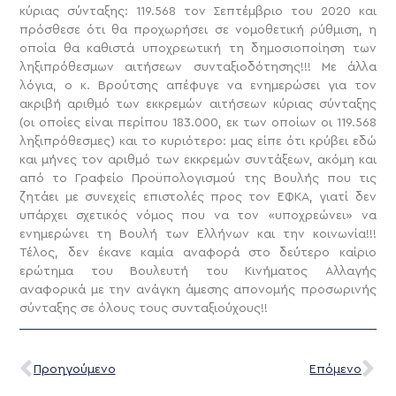
κύριας σύνταξης: 119.568 τον Σεπτέμβριο του 2020 και
πρόσθεσε ότι θα προχωρήσει σε νομοθετική ρύθμιση, η
οποία θα καθιστά υποχρεωτική τη δημοσιοποίηση των
ληξιπρόθεσμων αιτήσεων συνταξιοδότησης!!! Με άλλα
λόγια, ο κ. Βρούτσης απέφυγε να ενημερώσει για τον
ακριβή αριθμό των εκκρεμών αιτήσεων κύριας σύνταξης
(οι οποίες είναι περίπου 183.000, εκ των οποίων οι 119.568
ληξιπρόθεσμες) και το κυριότερο: μας είπε ότι κρύβει εδώ
και μήνες τον αριθμό των εκκρεμών συντάξεων, ακόμη και
από το Γραφείο Προϋπολογισμού της Βουλής που τις
ζητάει με συνεχείς επιστολές προς τον ΕΦΚΑ, γιατί δεν
υπάρχει σχετικός νόμος που να τον «υποχρεώνει» να
ενημερώνει τη Βουλή των Ελλήνων και την κοινωνία!!!
Τέλος, δεν έκανε καμία αναφορά στο δεύτερο καίριο
ερώτημα του Βουλευτή του Κινήματος Αλλαγής
αναφορικά με την ανάγκη άμεσης απονομής προσωρινής
σύνταξης σε όλους τους συνταξιούχους!!
Προηγούμενο
Επόμενο