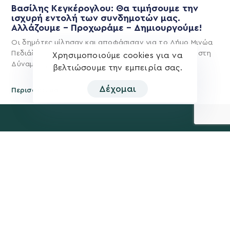
Βασίλης Κεγκέρογλου: Θα τιμήσουμε την
ισχυρή εντολή των συνδημοτών μας.
Αλλάζουμε – Προχωράμε – Δημιουργούμε!
Οι δημότες μίλησαν και αποφάσισαν για το Δήμο Μινώα
Πεδιάδας του μέλλοντος και έδωσαν ισχυρή εντολή στη
Χρησιμοποιούμε cookies για να
Δύναμη Προόδου και
βελτιώσουμε την εμπειρία σας.
Δέχομαι
Περισσότερα