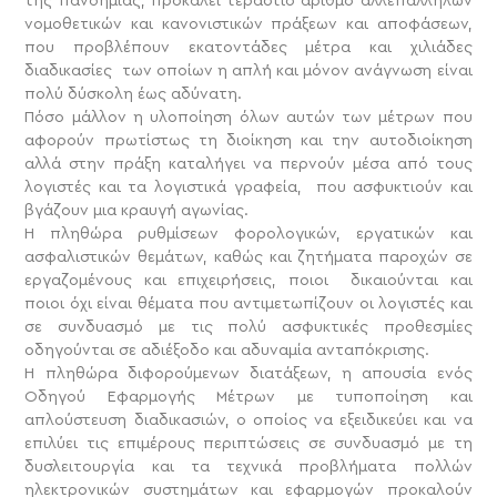
της πανδημίας, προκαλεί τεράστιο αριθμό αλλεπάλληλων
νομοθετικών και κανονιστικών πράξεων και αποφάσεων,
που προβλέπουν εκατοντάδες μέτρα και χιλιάδες
διαδικασίες των οποίων η απλή και μόνον ανάγνωση είναι
πολύ δύσκολη έως αδύνατη.
Πόσο μάλλον η υλοποίηση όλων αυτών των μέτρων που
αφορούν πρωτίστως τη διοίκηση και την αυτοδιοίκηση
αλλά στην πράξη καταλήγει να περνούν μέσα από τους
λογιστές και τα λογιστικά γραφεία, που ασφυκτιούν και
βγάζουν μια κραυγή αγωνίας.
Η πληθώρα ρυθμίσεων φορολογικών, εργατικών και
ασφαλιστικών θεμάτων, καθώς και ζητήματα παροχών σε
εργαζομένους και επιχειρήσεις, ποιοι δικαιούνται και
ποιοι όχι είναι θέματα που αντιμετωπίζουν οι λογιστές και
σε συνδυασμό με τις πολύ ασφυκτικές προθεσμίες
οδηγούνται σε αδιέξοδο και αδυναμία ανταπόκρισης.
Η πληθώρα διφορούμενων διατάξεων, η απουσία ενός
Οδηγού Εφαρμογής Μέτρων με τυποποίηση και
απλούστευση διαδικασιών, ο οποίος να εξειδικεύει και να
επιλύει τις επιμέρους περιπτώσεις σε συνδυασμό με τη
δυσλειτουργία και τα τεχνικά προβλήματα πολλών
ηλεκτρονικών συστημάτων και εφαρμογών προκαλούν