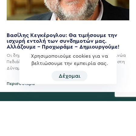
Βασίλης Κεγκέρογλου: Θα τιμήσουμε την
ισχυρή εντολή των συνδημοτών μας.
Αλλάζουμε – Προχωράμε – Δημιουργούμε!
Οι δημότες μίλησαν και αποφάσισαν για το Δήμο Μινώα
Χρησιμοποιούμε cookies για να
Πεδιάδας του μέλλοντος και έδωσαν ισχυρή εντολή στη
βελτιώσουμε την εμπειρία σας.
Δύναμη Προόδου και
Δέχομαι
Περισσότερα