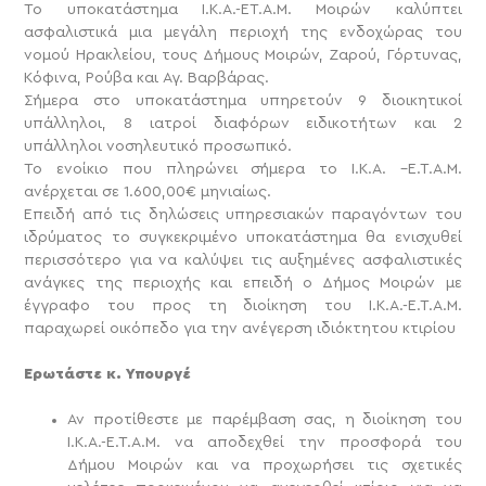
Το υποκατάστημα Ι.Κ.Α.-ΕΤ.Α.Μ. Μοιρών καλύπτει
ασφαλιστικά μια μεγάλη περιοχή της ενδοχώρας του
νομού Ηρακλείου, τους Δήμους Μοιρών, Ζαρού, Γόρτυνας,
Κόφινα, Ρούβα και Αγ. Βαρβάρας.
Σήμερα στο υποκατάστημα υπηρετούν 9 διοικητικοί
υπάλληλοι, 8 ιατροί διαφόρων ειδικοτήτων και 2
υπάλληλοι νοσηλευτικό προσωπικό.
Το ενοίκιο που πληρώνει σήμερα το Ι.Κ.Α. –Ε.Τ.Α.Μ.
ανέρχεται σε 1.600,00€ μηνιαίως.
Επειδή από τις δηλώσεις υπηρεσιακών παραγόντων του
ιδρύματος το συγκεκριμένο υποκατάστημα θα ενισχυθεί
περισσότερο για να καλύψει τις αυξημένες ασφαλιστικές
ανάγκες της περιοχής και επειδή ο Δήμος Μοιρών με
έγγραφο του προς τη διοίκηση του Ι.Κ.Α.-Ε.Τ.Α.Μ.
παραχωρεί οικόπεδο για την ανέγερση ιδιόκτητου κτιρίου
Ερωτάστε κ. Υπουργέ
Αν προτίθεστε με παρέμβαση σας, η διοίκηση του
Ι.Κ.Α.-Ε.Τ.Α.Μ. να αποδεχθεί την προσφορά του
Δήμου Μοιρών και να προχωρήσει τις σχετικές