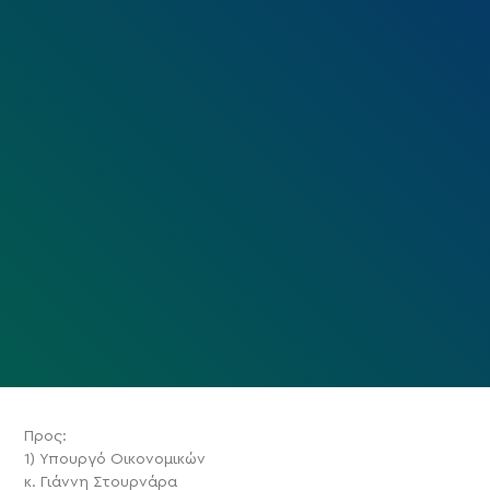
Προς:
1) Υπουργό Οικονομικών
κ. Γιάννη Στουρνάρα