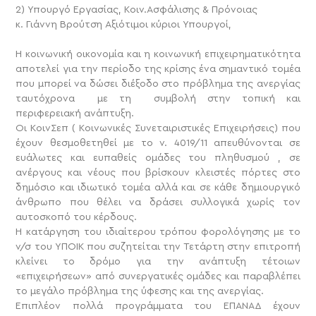
2) Υπουργό Εργασίας, Κοιν.Ασφάλισης & Πρόνοιας
κ. Γιάννη Βρούτση
Αξιότιμοι κύριοι Υπουργοί,
Η κοινωνική οικονομία και η κοινωνική επιχειρηματικότητα
αποτελεί για την περίοδο της κρίσης ένα σημαντικό τομέα
που μπορεί να δώσει διέξοδο στο πρόβλημα της ανεργίας
ταυτόχρονα με τη συμβολή στην τοπική και
περιφερειακή ανάπτυξη.
Οι ΚοινΣεπ ( Κοινωνικές Συνεταιριστικές Επιχειρήσεις) που
έχουν θεσμοθετηθεί με το ν. 4019/11 απευθύνονται σε
ευάλωτες και ευπαθείς ομάδες του πληθυσμού , σε
ανέργους και νέους που βρίσκουν κλειστές πόρτες στο
δημόσιο και ιδιωτικό τομέα αλλά και σε κάθε δημιουργικό
άνθρωπο που θέλει να δράσει συλλογικά χωρίς τον
αυτοσκοπό του κέρδους.
Η κατάργηση του ιδιαίτερου τρόπου φορολόγησης με το
ν/σ του ΥΠΟΙΚ που συζητείται την Τετάρτη στην επιτροπή
κλείνει το δρόμο για την ανάπτυξη τέτοιων
«επιχειρήσεων» από συνεργατικές ομάδες και παραβλέπει
το μεγάλο πρόβλημα της ύφεσης και της ανεργίας.
Επιπλέον πολλά προγράμματα του ΕΠΑΝΑΔ έχουν