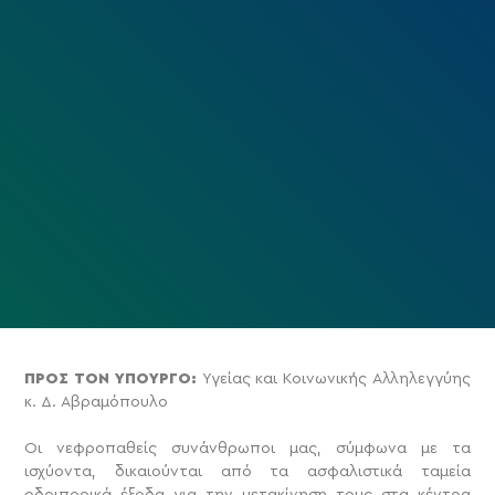
ΠΡΟΣ ΤΟΝ ΥΠΟΥΡΓΟ:
Υγείας και Κοινωνικής Αλληλεγγύης
κ. Δ. Αβραμόπουλο
Οι νεφροπαθείς συνάνθρωποι μας, σύμφωνα με τα
ισχύοντα, δικαιούνται από τα ασφαλιστικά ταμεία
οδοιπορικά έξοδα για την μετακίνηση τους στα κέντρα