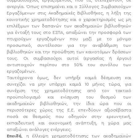
συμβασιούχους εργαζόμενους που τις στελεχώνουν, σε
ανεργία. Όπως επισημαίνει και ο Σύλλογος Συμβασιούχων
Εργαζόμενων στις Ακαδημαϊκές Βιβλιοθήκες, η λήξη της
κοινοτικής χρηματοδότησης και ο χαρακτηρισμός ως μη
επιλέξιμων των δαπανών των ακαδημαϊκών βιβλιοθηκών
για ένταξή τους στο ΕΣΠΑ, απαξιώνει την προσφορά των
πτυχιούχων εργαζομένων που μαζί με το μόνιμο
προσωπικό, συντέλεσαν για την αναβάθμιση των
βιβλιοθηκών και την προώθηση των καινοτόμων δράσεων
τους. Οι συμβασιούχοι αυτοί (εργασίας ή έργου)
αντιστοιχούν περίπου στο 50% του συνόλου των
εργαζομένων.
Ταυτόχρονα όμως, δεν υπήρξε καμιά δέσμευση και
συνεχίζει να μην υπάρχει καμιά 10 μήνες τώρα, για
συνέχιση της χρηματοδότησης από τον τακτικό
προϋπολογισμό και ενίσχυση του θεσμού των
ακαδημαϊκών βιβλιοθηκών, την ίδια ώρα που οι
περισσότερες χώρες της Ε.Ε. επενδύουν αξιοσέβαστα
ποσά σε θεσμούς που οδηγούν στην ερευνητική,
εκπαιδευτική και οικονομική ανάπτυξη, η χώρα μας
απαξιώνει ανάλογες ενέργειες.
Επειδή
, η έλλειψη χρηματοδότησης των ακαδημαϊκών