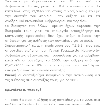
Σύμφωνα με δημοσιεύματα του Τύπου, από τα
Ασφαλιστικά Ταμεία, μόνο το Ι.Κ.Α. ανακοίνωσε ότι θα
καταβάλει στις 22/03/2005 στους συνταξιούχους του με
την σύνταξη του Απριλίου, την αύξηση 4% και τα
αναδρομικά Ιανουαρίου, Φεβρουαρίου και Μαρτίου.
Οι διοικητές των άλλων Ταμείων έχουν εκφράσει την
δυσφορία τους, γιατί το Υπουργείο Απασχόλησης και
Κοινωνικής Προστασίας δεν έχει ακόμη εκδώσει την
απόφαση για τις αυξήσεις των συντάξεων για το 2005.
Χαρακτηριστική είναι η περίπτωση του Τ.Ε.Β.Ε., που έχει
αποστείλει εισήγηση στη Γενική Γραμματεία Κοινωνικών
Ασφαλίσεων, θέτοντας ως προϋπόθεση για να αυξηθούν
κατά 4% οι συντάξεις το 2005, την αύξηση από την
01/01/2005 κατά 8% των εισφορών των ελεύθερων
επαγγελματιών στον κλάδο σύνταξης.
Επειδή
οι συνταξιούχοι περιμένουν την ανακοίνωση για
τις αυξήσεις στις συντάξεις τους, για το 2005
Ερωτάστε κ. Υπουργέ
• Ποια θα είναι η αύξηση στις συντάξεις για το 2005 στα
υπόλοιπα Ταμεία πλην του Ι.Κ.Α. που έχει ανακοινωθεί;